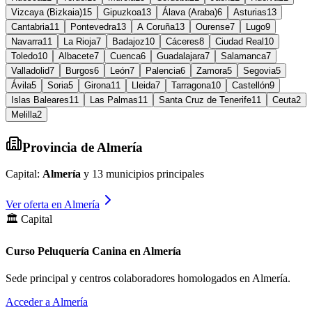
Vizcaya (Bizkaia)
15
Gipuzkoa
13
Álava (Araba)
6
Asturias
13
Cantabria
11
Pontevedra
13
A Coruña
13
Ourense
7
Lugo
9
Navarra
11
La Rioja
7
Badajoz
10
Cáceres
8
Ciudad Real
10
Toledo
10
Albacete
7
Cuenca
6
Guadalajara
7
Salamanca
7
Valladolid
7
Burgos
6
León
7
Palencia
6
Zamora
5
Segovia
5
Ávila
5
Soria
5
Girona
11
Lleida
7
Tarragona
10
Castellón
9
Islas Baleares
11
Las Palmas
11
Santa Cruz de Tenerife
11
Ceuta
2
Melilla
2
Provincia de
Almería
Capital:
Almería
y
13
municipios principales
Ver oferta en
Almería
🏛️ Capital
Curso Peluquería Canina en Almería
Sede principal y centros colaboradores homologados en
Almería
.
Acceder a
Almería