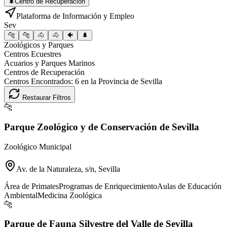
🌲
Centro de Recuperación
Plataforma de Información y Empleo
Sev
🐆
🐆
🐴
🐴
🐠
🌲
Zoológicos y Parques
Centros Ecuestres
Acuarios y Parques Marinos
Centros de Recuperación
Centros Encontrados:
6
en la Provincia de
Sevilla
Restaurar Filtros
🐆
Parque Zoológico y de Conservación de Sevilla
Zoológico Municipal
Av. de la Naturaleza, s/n, Sevilla
Área de Primates
Programas de Enriquecimiento
Aulas de Educación
Ambiental
Medicina Zoológica
🐆
Parque de Fauna Silvestre del Valle de Sevilla