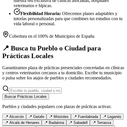
nuestra red exclusiva de clínicas asociadas, hospitales
veterinarios e hípicas.
Flexibilidad Horaria:
Ofrecemos planes adaptables y
tutorías personalizadas para que combines tus estudios con tu
vida laboral o personal.
Cobertura en el 100% de Municipios de España
📍 Busca tu Pueblo o Ciudad para
Prácticas Locales
Garantizamos plaza de prácticas presenciales concertadas en clínicas
y centros veterinarios cercanos a tu domicilio. Escribe tu municipio
o pulsa sobre los atajos de pueblos y ciudades recomendados.
Buscar Prácticas Locales
Pueblos y ciudades populares con plazas de prácticas activas:
📍
Alcorcón
📍
Getafe
📍
Móstoles
📍
Fuenlabrada
📍
Leganés
📍
Alcalá de Henares
📍
Badalona
📍
Sabadell
📍
Terrassa