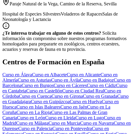
Paraje Natural de la Vega, Camino de la Reserva, Sevilla
Hospital de Especies Silvestres
Voladeros de Rapaces
Salas de
Neonatología y Lactancia
¿Te interesa trabajar en alguno de estos centros?
Solicita
información sin compromiso sobre nuestros programas formativos
homologados para prepararte en zoológicos, centros ecuestres,
acuarios y reservas de fauna en tu provincia.
Centros de Formación en España
Curso en
Álava
Curso en
Albacete
Curso en
Alicante
Curso en
Almería
Curso en
Asturias
Curso en
Ávila
Curso en
Badajoz
Curso en
Barcelona
Curso en
Burgos
Curso en
Cáceres
Curso en
Cádiz
Curso
en
Cantabria
Curso en
Castellón
Curso en
Ciudad Real
Curso en
Córdoba
Curso en
Cuenca
Curso en
Girona
Curso en
Granada
Curso
en
Guadalajara
Curso en
Guipúzcoa
Curso en
Huelva
Curso en
Huesca
Curso en
Islas Baleares
Curso en
Jaén
Curso en
La
Coruña
Curso en
La Rioja
Curso en
Las Palmas de Gran
Canaria
Curso en
León
Curso en
Lleida
Curso en
Lugo
Curso en
Madrid
Curso en
Málaga
Curso en
Murcia
Curso en
Navarra
Curso en
Ourense
Curso en
Palencia
Curso en
Pontevedra
Curso en
Salamanca
Curso en
Segovia
Curso en
Sevilla
Curso en
Soria
Curso