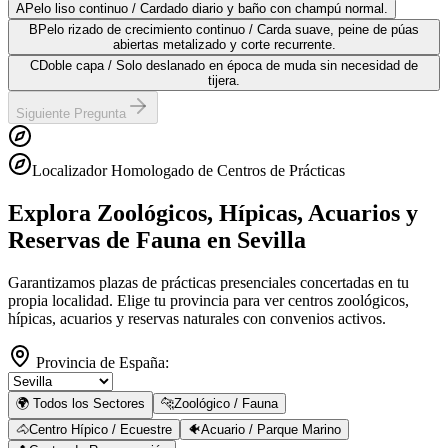
A
Pelo liso continuo / Cardado diario y baño con champú normal.
B
Pelo rizado de crecimiento continuo / Carda suave, peine de púas
abiertas metalizado y corte recurrente.
C
Doble capa / Solo deslanado en época de muda sin necesidad de
tijera.
Siguiente Pregunta
Localizador Homologado de Centros de Prácticas
Explora Zoológicos, Hípicas, Acuarios y
Reservas de Fauna
en Sevilla
Garantizamos plazas de prácticas presenciales concertadas en tu
propia localidad. Elige tu provincia para ver centros zoológicos,
hípicas, acuarios y reservas naturales con convenios activos.
Provincia de España:
🌍 Todos los Sectores
🐆
Zoológico / Fauna
🐴
Centro Hípico / Ecuestre
🐠
Acuario / Parque Marino