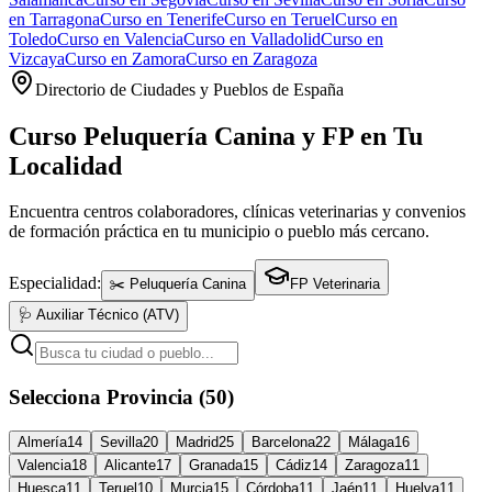
en
Tarragona
Curso en
Tenerife
Curso en
Teruel
Curso en
Toledo
Curso en
Valencia
Curso en
Valladolid
Curso en
Vizcaya
Curso en
Zamora
Curso en
Zaragoza
Directorio de Ciudades y Pueblos de España
Curso Peluquería Canina y FP en Tu
Localidad
Encuentra centros colaboradores, clínicas veterinarias y convenios
de formación práctica en tu municipio o pueblo más cercano.
Especialidad:
✂️ Peluquería Canina
FP Veterinaria
🩺 Auxiliar Técnico (ATV)
Selecciona Provincia (50)
Almería
14
Sevilla
20
Madrid
25
Barcelona
22
Málaga
16
Valencia
18
Alicante
17
Granada
15
Cádiz
14
Zaragoza
11
Huesca
11
Teruel
10
Murcia
15
Córdoba
11
Jaén
11
Huelva
11