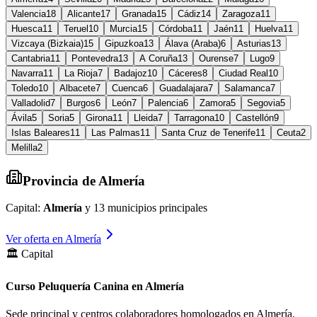
Valencia
18
Alicante
17
Granada
15
Cádiz
14
Zaragoza
11
Huesca
11
Teruel
10
Murcia
15
Córdoba
11
Jaén
11
Huelva
11
Vizcaya (Bizkaia)
15
Gipuzkoa
13
Álava (Araba)
6
Asturias
13
Cantabria
11
Pontevedra
13
A Coruña
13
Ourense
7
Lugo
9
Navarra
11
La Rioja
7
Badajoz
10
Cáceres
8
Ciudad Real
10
Toledo
10
Albacete
7
Cuenca
6
Guadalajara
7
Salamanca
7
Valladolid
7
Burgos
6
León
7
Palencia
6
Zamora
5
Segovia
5
Ávila
5
Soria
5
Girona
11
Lleida
7
Tarragona
10
Castellón
9
Islas Baleares
11
Las Palmas
11
Santa Cruz de Tenerife
11
Ceuta
2
Melilla
2
Provincia de
Almería
Capital:
Almería
y
13
municipios principales
Ver oferta en
Almería
🏛️ Capital
Curso Peluquería Canina en Almería
Sede principal y centros colaboradores homologados en
Almería
.