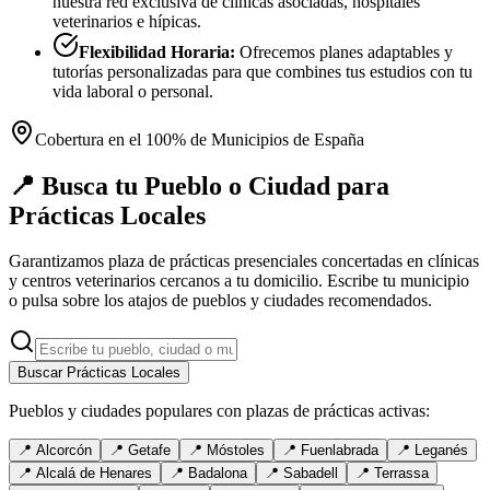
nuestra red exclusiva de clínicas asociadas, hospitales
veterinarios e hípicas.
Flexibilidad Horaria:
Ofrecemos planes adaptables y
tutorías personalizadas para que combines tus estudios con tu
vida laboral o personal.
Cobertura en el 100% de Municipios de España
📍 Busca tu Pueblo o Ciudad para
Prácticas Locales
Garantizamos plaza de prácticas presenciales concertadas en clínicas
y centros veterinarios cercanos a tu domicilio. Escribe tu municipio
o pulsa sobre los atajos de pueblos y ciudades recomendados.
Buscar Prácticas Locales
Pueblos y ciudades populares con plazas de prácticas activas:
📍
Alcorcón
📍
Getafe
📍
Móstoles
📍
Fuenlabrada
📍
Leganés
📍
Alcalá de Henares
📍
Badalona
📍
Sabadell
📍
Terrassa