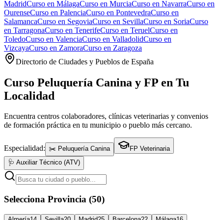
Madrid
Curso en
Málaga
Curso en
Murcia
Curso en
Navarra
Curso en
Ourense
Curso en
Palencia
Curso en
Pontevedra
Curso en
Salamanca
Curso en
Segovia
Curso en
Sevilla
Curso en
Soria
Curso
en
Tarragona
Curso en
Tenerife
Curso en
Teruel
Curso en
Toledo
Curso en
Valencia
Curso en
Valladolid
Curso en
Vizcaya
Curso en
Zamora
Curso en
Zaragoza
Directorio de Ciudades y Pueblos de España
Curso Peluquería Canina y FP en Tu
Localidad
Encuentra centros colaboradores, clínicas veterinarias y convenios
de formación práctica en tu municipio o pueblo más cercano.
Especialidad:
✂️ Peluquería Canina
FP Veterinaria
🩺 Auxiliar Técnico (ATV)
Selecciona Provincia (50)
Almería
14
Sevilla
20
Madrid
25
Barcelona
22
Málaga
16