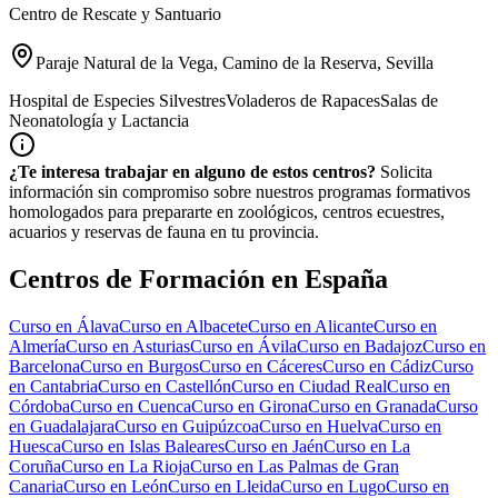
Centro de Rescate y Santuario
Paraje Natural de la Vega, Camino de la Reserva, Sevilla
Hospital de Especies Silvestres
Voladeros de Rapaces
Salas de
Neonatología y Lactancia
¿Te interesa trabajar en alguno de estos centros?
Solicita
información sin compromiso sobre nuestros programas formativos
homologados para prepararte en zoológicos, centros ecuestres,
acuarios y reservas de fauna en tu provincia.
Centros de Formación en España
Curso en
Álava
Curso en
Albacete
Curso en
Alicante
Curso en
Almería
Curso en
Asturias
Curso en
Ávila
Curso en
Badajoz
Curso en
Barcelona
Curso en
Burgos
Curso en
Cáceres
Curso en
Cádiz
Curso
en
Cantabria
Curso en
Castellón
Curso en
Ciudad Real
Curso en
Córdoba
Curso en
Cuenca
Curso en
Girona
Curso en
Granada
Curso
en
Guadalajara
Curso en
Guipúzcoa
Curso en
Huelva
Curso en
Huesca
Curso en
Islas Baleares
Curso en
Jaén
Curso en
La
Coruña
Curso en
La Rioja
Curso en
Las Palmas de Gran
Canaria
Curso en
León
Curso en
Lleida
Curso en
Lugo
Curso en