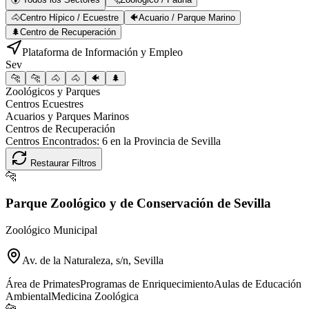
🐴
Centro Hípico / Ecuestre
🐠
Acuario / Parque Marino
🌲
Centro de Recuperación
Plataforma de Información y Empleo
Sev
🐆
🐆
🐴
🐴
🐠
🌲
Zoológicos y Parques
Centros Ecuestres
Acuarios y Parques Marinos
Centros de Recuperación
Centros Encontrados:
6
en la Provincia de
Sevilla
Restaurar Filtros
🐆
Parque Zoológico y de Conservación de Sevilla
Zoológico Municipal
Av. de la Naturaleza, s/n, Sevilla
Área de Primates
Programas de Enriquecimiento
Aulas de Educación
Ambiental
Medicina Zoológica
🐆