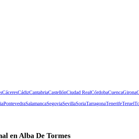
s
Cáceres
Cádiz
Cantabria
Castellón
Ciudad Real
Córdoba
Cuenca
Girona
G
ia
Pontevedra
Salamanca
Segovia
Sevilla
Soria
Tarragona
Tenerife
Teruel
To
nal
en Alba De Tormes