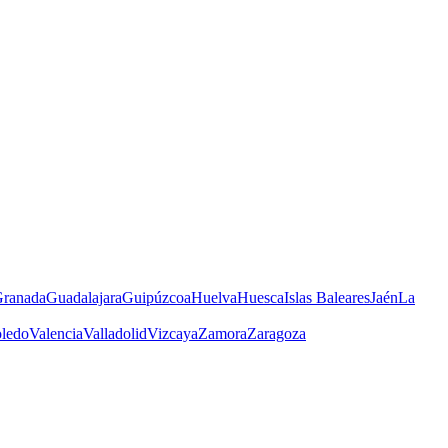
ranada
Guadalajara
Guipúzcoa
Huelva
Huesca
Islas Baleares
Jaén
La
ledo
Valencia
Valladolid
Vizcaya
Zamora
Zaragoza