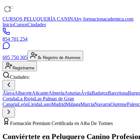
CURSOS PELUQUERÍA CANINA
by formacionacademica.com
Inicio
Cursos
Ciudades
854 701 254
695 750 305
📝 Registro de Alumnos
Registrarme
Ciudades:
Álava
Albacete
Alicante
Almería
Asturias
Ávila
Badajoz
Barcelona
Burgo
Coruña
La Rioja
Las Palmas de Gran
Canaria
León
Lleida
Lugo
Madrid
Málaga
Murcia
Navarra
Ourense
Palenc
Formación Premium Certificada en Alba De Tormes
Conviértete en
Peluquero Canino
Profesio