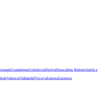
ranada
Guadalajara
Guipúzcoa
Huelva
Huesca
Islas Baleares
Jaén
La
ledo
Valencia
Valladolid
Vizcaya
Zamora
Zaragoza