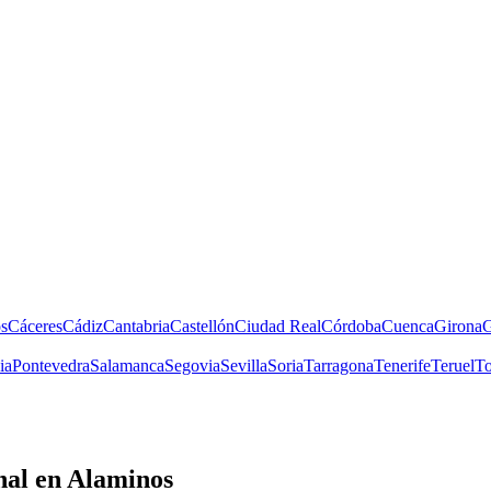
s
Cáceres
Cádiz
Cantabria
Castellón
Ciudad Real
Córdoba
Cuenca
Girona
G
ia
Pontevedra
Salamanca
Segovia
Sevilla
Soria
Tarragona
Tenerife
Teruel
To
nal
en Alaminos