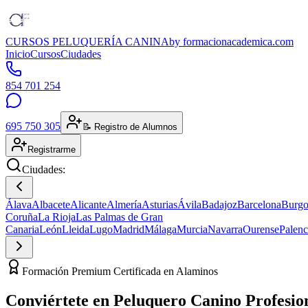
CURSOS PELUQUERÍA CANINA
by formacionacademica.com
Inicio
Cursos
Ciudades
854 701 254
695 750 305
📝 Registro de Alumnos
Registrarme
Ciudades:
Álava
Albacete
Alicante
Almería
Asturias
Ávila
Badajoz
Barcelona
Burgo
Coruña
La Rioja
Las Palmas de Gran
Canaria
León
Lleida
Lugo
Madrid
Málaga
Murcia
Navarra
Ourense
Palenc
Formación Premium Certificada en Alaminos
Conviértete en
Peluquero Canino
Profesio