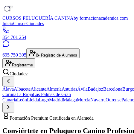
CURSOS PELUQUERÍA CANINA
by formacionacademica.com
Inicio
Cursos
Ciudades
854 701 254
695 750 305
📝 Registro de Alumnos
Registrarme
Ciudades:
Álava
Albacete
Alicante
Almería
Asturias
Ávila
Badajoz
Barcelona
Burgo
Coruña
La Rioja
Las Palmas de Gran
Canaria
León
Lleida
Lugo
Madrid
Málaga
Murcia
Navarra
Ourense
Palenc
Formación Premium Certificada en Alameda
Conviértete en
Peluquero Canino
Profesio