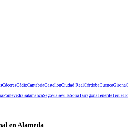
s
Cáceres
Cádiz
Cantabria
Castellón
Ciudad Real
Córdoba
Cuenca
Girona
G
ia
Pontevedra
Salamanca
Segovia
Sevilla
Soria
Tarragona
Tenerife
Teruel
To
nal
en Alameda