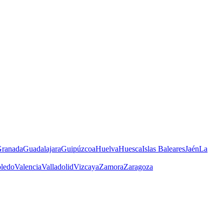
ranada
Guadalajara
Guipúzcoa
Huelva
Huesca
Islas Baleares
Jaén
La
ledo
Valencia
Valladolid
Vizcaya
Zamora
Zaragoza