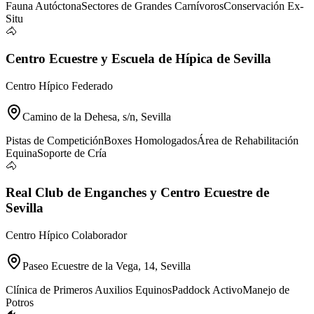
Fauna Autóctona
Sectores de Grandes Carnívoros
Conservación Ex-
Situ
🐴
Centro Ecuestre y Escuela de Hípica de Sevilla
Centro Hípico Federado
Camino de la Dehesa, s/n, Sevilla
Pistas de Competición
Boxes Homologados
Área de Rehabilitación
Equina
Soporte de Cría
🐴
Real Club de Enganches y Centro Ecuestre de
Sevilla
Centro Hípico Colaborador
Paseo Ecuestre de la Vega, 14, Sevilla
Clínica de Primeros Auxilios Equinos
Paddock Activo
Manejo de
Potros