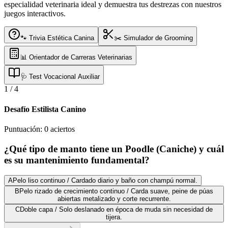
especialidad veterinaria ideal y demuestra tus destrezas con nuestros
juegos interactivos.
🐾 Trivia Estética Canina
✂️ Simulador de Grooming
📊 Orientador de Carreras Veterinarias
🩺 Test Vocacional Auxiliar
1
/
4
Desafío Estilista Canino
Puntuación:
0
aciertos
¿Qué tipo de manto tiene un Poodle (Caniche) y cuál
es su mantenimiento fundamental?
A
Pelo liso continuo / Cardado diario y baño con champú normal.
B
Pelo rizado de crecimiento continuo / Carda suave, peine de púas
abiertas metalizado y corte recurrente.
C
Doble capa / Solo deslanado en época de muda sin necesidad de
tijera.