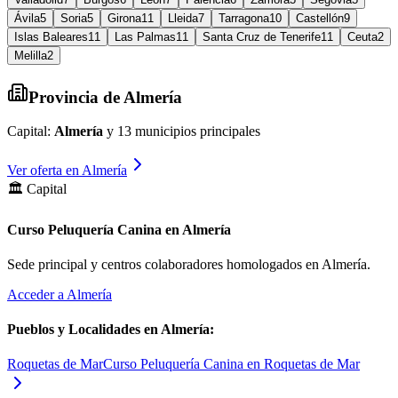
Ávila
5
Soria
5
Girona
11
Lleida
7
Tarragona
10
Castellón
9
Islas Baleares
11
Las Palmas
11
Santa Cruz de Tenerife
11
Ceuta
2
Melilla
2
Provincia de
Almería
Capital:
Almería
y
13
municipios principales
Ver oferta en
Almería
🏛️ Capital
Curso Peluquería Canina en Almería
Sede principal y centros colaboradores homologados en
Almería
.
Acceder a
Almería
Pueblos y Localidades en
Almería
:
Roquetas de Mar
Curso Peluquería Canina en Roquetas de Mar