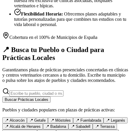
nuestra red exclusiva de clínicas asociadas, hospitales
veterinarios e hípicas.
Flexibilidad Horaria:
Ofrecemos planes adaptables y
tutorías personalizadas para que combines tus estudios con tu
vida laboral o personal.
Cobertura en el 100% de Municipios de España
📍 Busca tu Pueblo o Ciudad para
Prácticas Locales
Garantizamos plaza de prácticas presenciales concertadas en clínicas
y centros veterinarios cercanos a tu domicilio. Escribe tu municipio
o pulsa sobre los atajos de pueblos y ciudades recomendados.
Buscar Prácticas Locales
Pueblos y ciudades populares con plazas de prácticas activas:
📍
Alcorcón
📍
Getafe
📍
Móstoles
📍
Fuenlabrada
📍
Leganés
📍
Alcalá de Henares
📍
Badalona
📍
Sabadell
📍
Terrassa