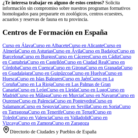
¿Te interesa trabajar en alguno de estos centros?
Solicita
información sin compromiso sobre nuestros programas formativos
homologados para prepararte en zoológicos, centros ecuestres,
acuarios y reservas de fauna en tu provincia.
Centros de Formación en España
Curso en
Álava
Curso en
Albacete
Curso en
Alicante
Curso en
Almería
Curso en
Asturias
Curso en
Ávila
Curso en
Badajoz
Curso en
Barcelona
Curso en
Burgos
Curso en
Cáceres
Curso en
Cádiz
Curso
en
Cantabria
Curso en
Castellón
Curso en
Ciudad Real
Curso en
Córdoba
Curso en
Cuenca
Curso en
Girona
Curso en
Granada
Curso
en
Guadalajara
Curso en
Guipúzcoa
Curso en
Huelva
Curso en
Huesca
Curso en
Islas Baleares
Curso en
Jaén
Curso en
La
Coruña
Curso en
La Rioja
Curso en
Las Palmas de Gran
Canaria
Curso en
León
Curso en
Lleida
Curso en
Lugo
Curso en
Madrid
Curso en
Málaga
Curso en
Murcia
Curso en
Navarra
Curso en
Ourense
Curso en
Palencia
Curso en
Pontevedra
Curso en
Salamanca
Curso en
Segovia
Curso en
Sevilla
Curso en
Soria
Curso
en
Tarragona
Curso en
Tenerife
Curso en
Teruel
Curso en
Toledo
Curso en
Valencia
Curso en
Valladolid
Curso en
Vizcaya
Curso en
Zamora
Curso en
Zaragoza
Directorio de Ciudades y Pueblos de España