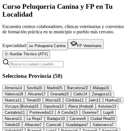
Curso Peluquería Canina y FP en Tu
Localidad
Encuentra centros colaboradores, clínicas veterinarias y convenios
de formación práctica en tu municipio o pueblo más cercano.
Especialidad:
✂️ Peluquería Canina
FP Veterinaria
🩺 Auxiliar Técnico (ATV)
Selecciona Provincia (50)
Almería
14
Sevilla
20
Madrid
25
Barcelona
22
Málaga
16
Valencia
18
Alicante
17
Granada
15
Cádiz
14
Zaragoza
11
Huesca
11
Teruel
10
Murcia
15
Córdoba
11
Jaén
11
Huelva
11
Vizcaya (Bizkaia)
15
Gipuzkoa
13
Álava (Araba)
6
Asturias
13
Cantabria
11
Pontevedra
13
A Coruña
13
Ourense
7
Lugo
9
Navarra
11
La Rioja
7
Badajoz
10
Cáceres
8
Ciudad Real
10
Toledo
10
Albacete
7
Cuenca
6
Guadalajara
7
Salamanca
7
Valladolid
7
Burgos
6
León
7
Palencia
6
Zamora
5
Segovia
5