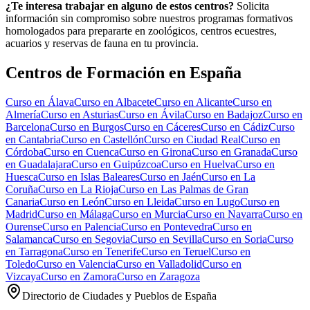
¿Te interesa trabajar en alguno de estos centros?
Solicita
información sin compromiso sobre nuestros programas formativos
homologados para prepararte en zoológicos, centros ecuestres,
acuarios y reservas de fauna en tu provincia.
Centros de Formación en España
Curso en
Álava
Curso en
Albacete
Curso en
Alicante
Curso en
Almería
Curso en
Asturias
Curso en
Ávila
Curso en
Badajoz
Curso en
Barcelona
Curso en
Burgos
Curso en
Cáceres
Curso en
Cádiz
Curso
en
Cantabria
Curso en
Castellón
Curso en
Ciudad Real
Curso en
Córdoba
Curso en
Cuenca
Curso en
Girona
Curso en
Granada
Curso
en
Guadalajara
Curso en
Guipúzcoa
Curso en
Huelva
Curso en
Huesca
Curso en
Islas Baleares
Curso en
Jaén
Curso en
La
Coruña
Curso en
La Rioja
Curso en
Las Palmas de Gran
Canaria
Curso en
León
Curso en
Lleida
Curso en
Lugo
Curso en
Madrid
Curso en
Málaga
Curso en
Murcia
Curso en
Navarra
Curso en
Ourense
Curso en
Palencia
Curso en
Pontevedra
Curso en
Salamanca
Curso en
Segovia
Curso en
Sevilla
Curso en
Soria
Curso
en
Tarragona
Curso en
Tenerife
Curso en
Teruel
Curso en
Toledo
Curso en
Valencia
Curso en
Valladolid
Curso en
Vizcaya
Curso en
Zamora
Curso en
Zaragoza
Directorio de Ciudades y Pueblos de España