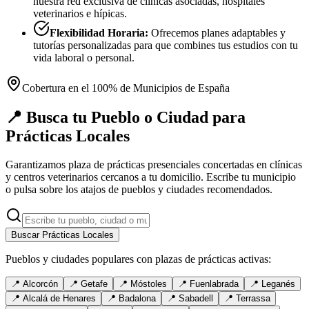
nuestra red exclusiva de clínicas asociadas, hospitales
veterinarios e hípicas.
Flexibilidad Horaria:
Ofrecemos planes adaptables y
tutorías personalizadas para que combines tus estudios con tu
vida laboral o personal.
Cobertura en el 100% de Municipios de España
📍 Busca tu Pueblo o Ciudad para
Prácticas Locales
Garantizamos plaza de prácticas presenciales concertadas en clínicas
y centros veterinarios cercanos a tu domicilio. Escribe tu municipio
o pulsa sobre los atajos de pueblos y ciudades recomendados.
Buscar Prácticas Locales
Pueblos y ciudades populares con plazas de prácticas activas:
📍
Alcorcón
📍
Getafe
📍
Móstoles
📍
Fuenlabrada
📍
Leganés
📍
Alcalá de Henares
📍
Badalona
📍
Sabadell
📍
Terrassa