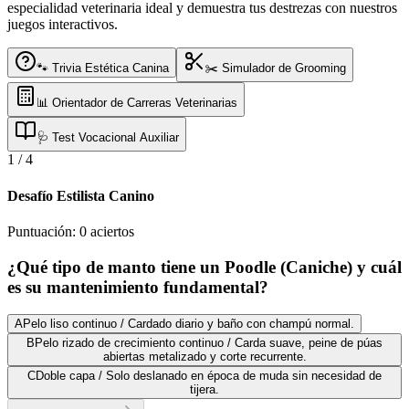
especialidad veterinaria ideal y demuestra tus destrezas con nuestros
juegos interactivos.
🐾 Trivia Estética Canina
✂️ Simulador de Grooming
📊 Orientador de Carreras Veterinarias
🩺 Test Vocacional Auxiliar
1
/
4
Desafío Estilista Canino
Puntuación:
0
aciertos
¿Qué tipo de manto tiene un Poodle (Caniche) y cuál
es su mantenimiento fundamental?
A
Pelo liso continuo / Cardado diario y baño con champú normal.
B
Pelo rizado de crecimiento continuo / Carda suave, peine de púas
abiertas metalizado y corte recurrente.
C
Doble capa / Solo deslanado en época de muda sin necesidad de
tijera.