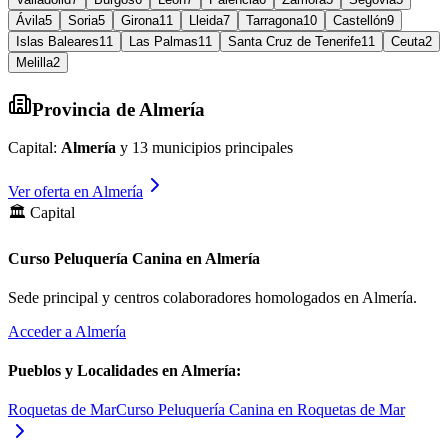
Ávila
5
Soria
5
Girona
11
Lleida
7
Tarragona
10
Castellón
9
Islas Baleares
11
Las Palmas
11
Santa Cruz de Tenerife
11
Ceuta
2
Melilla
2
Provincia de
Almería
Capital:
Almería
y
13
municipios principales
Ver oferta en
Almería
🏛️ Capital
Curso Peluquería Canina en Almería
Sede principal y centros colaboradores homologados en
Almería
.
Acceder a
Almería
Pueblos y Localidades en
Almería
:
Roquetas de Mar
Curso Peluquería Canina en Roquetas de Mar