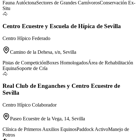
Fauna Autóctona
Sectores de Grandes Carnívoros
Conservación Ex-
Situ
🐴
Centro Ecuestre y Escuela de Hípica de Sevilla
Centro Hípico Federado
Camino de la Dehesa, s/n, Sevilla
Pistas de Competición
Boxes Homologados
Área de Rehabilitación
Equina
Soporte de Cría
🐴
Real Club de Enganches y Centro Ecuestre de
Sevilla
Centro Hípico Colaborador
Paseo Ecuestre de la Vega, 14, Sevilla
Clínica de Primeros Auxilios Equinos
Paddock Activo
Manejo de
Potros