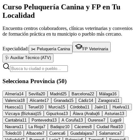
Curso Peluquería Canina y FP en Tu
Localidad
Encuentra centros colaboradores, clínicas veterinarias y convenios
de formación práctica en tu municipio o pueblo más cercano.
Especialidad:
✂️ Peluquería Canina
FP Veterinaria
🩺 Auxiliar Técnico (ATV)
Selecciona Provincia (50)
Almería
14
Sevilla
20
Madrid
25
Barcelona
22
Málaga
16
Valencia
18
Alicante
17
Granada
15
Cádiz
14
Zaragoza
11
Huesca
11
Teruel
10
Murcia
15
Córdoba
11
Jaén
11
Huelva
11
Vizcaya (Bizkaia)
15
Gipuzkoa
13
Álava (Araba)
6
Asturias
13
Cantabria
11
Pontevedra
13
A Coruña
13
Ourense
7
Lugo
9
Navarra
11
La Rioja
7
Badajoz
10
Cáceres
8
Ciudad Real
10
Toledo
10
Albacete
7
Cuenca
6
Guadalajara
7
Salamanca
7
Valladolid
7
Burgos
6
León
7
Palencia
6
Zamora
5
Segovia
5