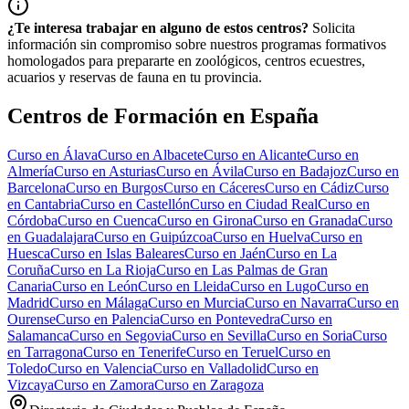
¿Te interesa trabajar en alguno de estos centros?
Solicita
información sin compromiso sobre nuestros programas formativos
homologados para prepararte en zoológicos, centros ecuestres,
acuarios y reservas de fauna en tu provincia.
Centros de Formación en España
Curso en
Álava
Curso en
Albacete
Curso en
Alicante
Curso en
Almería
Curso en
Asturias
Curso en
Ávila
Curso en
Badajoz
Curso en
Barcelona
Curso en
Burgos
Curso en
Cáceres
Curso en
Cádiz
Curso
en
Cantabria
Curso en
Castellón
Curso en
Ciudad Real
Curso en
Córdoba
Curso en
Cuenca
Curso en
Girona
Curso en
Granada
Curso
en
Guadalajara
Curso en
Guipúzcoa
Curso en
Huelva
Curso en
Huesca
Curso en
Islas Baleares
Curso en
Jaén
Curso en
La
Coruña
Curso en
La Rioja
Curso en
Las Palmas de Gran
Canaria
Curso en
León
Curso en
Lleida
Curso en
Lugo
Curso en
Madrid
Curso en
Málaga
Curso en
Murcia
Curso en
Navarra
Curso en
Ourense
Curso en
Palencia
Curso en
Pontevedra
Curso en
Salamanca
Curso en
Segovia
Curso en
Sevilla
Curso en
Soria
Curso
en
Tarragona
Curso en
Tenerife
Curso en
Teruel
Curso en
Toledo
Curso en
Valencia
Curso en
Valladolid
Curso en
Vizcaya
Curso en
Zamora
Curso en
Zaragoza