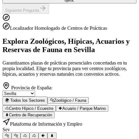
tijera.
Siguiente Pregunta
Localizador Homologado de Centros de Prácticas
Explora Zoológicos, Hípicas, Acuarios y
Reservas de Fauna
en Sevilla
Garantizamos plazas de prácticas presenciales concertadas en tu
propia localidad. Elige tu provincia para ver centros zoológicos,
hípicas, acuarios y reservas naturales con convenios activos.
Provincia de España:
🌍 Todos los Sectores
🐆
Zoológico / Fauna
🐴
Centro Hípico / Ecuestre
🐠
Acuario / Parque Marino
🌲
Centro de Recuperación
Plataforma de Información y Empleo
Sev
🐆
🐆
🐴
🐴
🐠
🌲