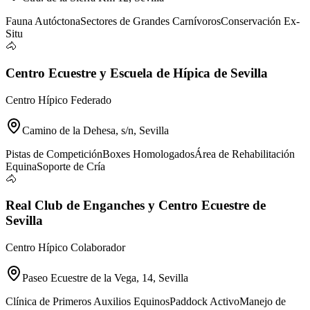
Fauna Autóctona
Sectores de Grandes Carnívoros
Conservación Ex-
Situ
🐴
Centro Ecuestre y Escuela de Hípica de Sevilla
Centro Hípico Federado
Camino de la Dehesa, s/n, Sevilla
Pistas de Competición
Boxes Homologados
Área de Rehabilitación
Equina
Soporte de Cría
🐴
Real Club de Enganches y Centro Ecuestre de
Sevilla
Centro Hípico Colaborador
Paseo Ecuestre de la Vega, 14, Sevilla
Clínica de Primeros Auxilios Equinos
Paddock Activo
Manejo de