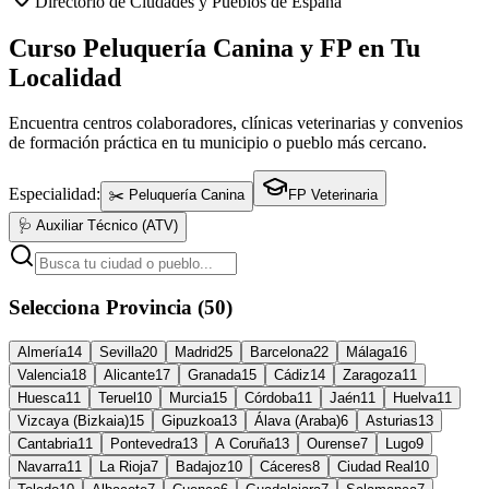
Directorio de Ciudades y Pueblos de España
Curso Peluquería Canina y FP en Tu
Localidad
Encuentra centros colaboradores, clínicas veterinarias y convenios
de formación práctica en tu municipio o pueblo más cercano.
Especialidad:
✂️ Peluquería Canina
FP Veterinaria
🩺 Auxiliar Técnico (ATV)
Selecciona Provincia (50)
Almería
14
Sevilla
20
Madrid
25
Barcelona
22
Málaga
16
Valencia
18
Alicante
17
Granada
15
Cádiz
14
Zaragoza
11
Huesca
11
Teruel
10
Murcia
15
Córdoba
11
Jaén
11
Huelva
11
Vizcaya (Bizkaia)
15
Gipuzkoa
13
Álava (Araba)
6
Asturias
13
Cantabria
11
Pontevedra
13
A Coruña
13
Ourense
7
Lugo
9
Navarra
11
La Rioja
7
Badajoz
10
Cáceres
8
Ciudad Real
10