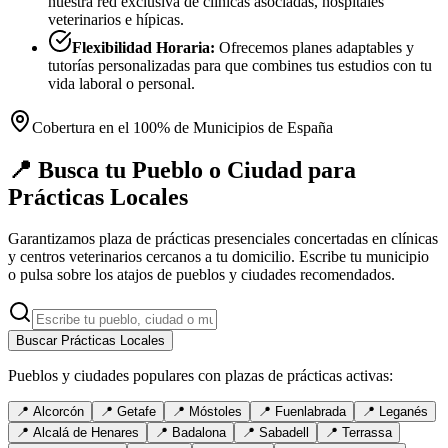
nuestra red exclusiva de clínicas asociadas, hospitales
veterinarios e hípicas.
Flexibilidad Horaria:
Ofrecemos planes adaptables y
tutorías personalizadas para que combines tus estudios con tu
vida laboral o personal.
Cobertura en el 100% de Municipios de España
📍 Busca tu Pueblo o Ciudad para
Prácticas Locales
Garantizamos plaza de prácticas presenciales concertadas en clínicas
y centros veterinarios cercanos a tu domicilio. Escribe tu municipio
o pulsa sobre los atajos de pueblos y ciudades recomendados.
Buscar Prácticas Locales
Pueblos y ciudades populares con plazas de prácticas activas:
📍
Alcorcón
📍
Getafe
📍
Móstoles
📍
Fuenlabrada
📍
Leganés
📍
Alcalá de Henares
📍
Badalona
📍
Sabadell
📍
Terrassa