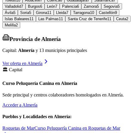
Toledo
10
Albacete
7
Cuenca
6
Guadalajara
7
Salamanca
7
Valladolid
7
Burgos
6
León
7
Palencia
6
Zamora
5
Segovia
5
Ávila
5
Soria
5
Girona
11
Lleida
7
Tarragona
10
Castellón
9
Islas Baleares
11
Las Palmas
11
Santa Cruz de Tenerife
11
Ceuta
2
Melilla
2
Provincia de
Almería
Capital:
Almería
y
13
municipios principales
Ver oferta en
Almería
🏛️ Capital
Curso Peluquería Canina en Almería
Sede principal y centros colaboradores homologados en
Almería
.
Acceder a
Almería
Pueblos y Localidades en
Almería
:
Roquetas de Mar
Curso Peluquería Canina en Roquetas de Mar