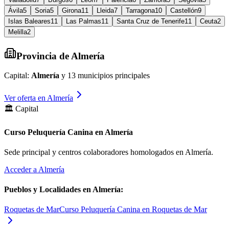
Ávila
5
Soria
5
Girona
11
Lleida
7
Tarragona
10
Castellón
9
Islas Baleares
11
Las Palmas
11
Santa Cruz de Tenerife
11
Ceuta
2
Melilla
2
Provincia de
Almería
Capital:
Almería
y
13
municipios principales
Ver oferta en
Almería
🏛️ Capital
Curso Peluquería Canina en Almería
Sede principal y centros colaboradores homologados en
Almería
.
Acceder a
Almería
Pueblos y Localidades en
Almería
:
Roquetas de Mar
Curso Peluquería Canina en Roquetas de Mar