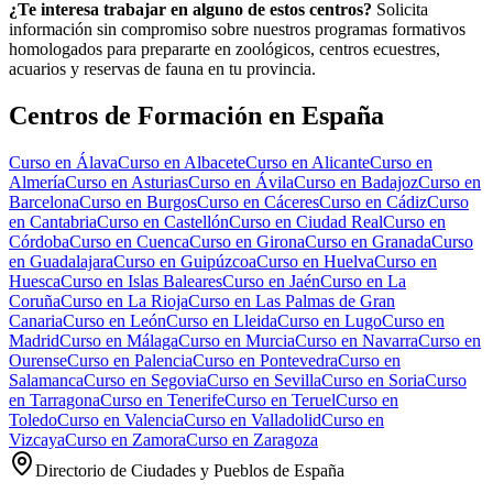
¿Te interesa trabajar en alguno de estos centros?
Solicita
información sin compromiso sobre nuestros programas formativos
homologados para prepararte en zoológicos, centros ecuestres,
acuarios y reservas de fauna en tu provincia.
Centros de Formación en España
Curso en
Álava
Curso en
Albacete
Curso en
Alicante
Curso en
Almería
Curso en
Asturias
Curso en
Ávila
Curso en
Badajoz
Curso en
Barcelona
Curso en
Burgos
Curso en
Cáceres
Curso en
Cádiz
Curso
en
Cantabria
Curso en
Castellón
Curso en
Ciudad Real
Curso en
Córdoba
Curso en
Cuenca
Curso en
Girona
Curso en
Granada
Curso
en
Guadalajara
Curso en
Guipúzcoa
Curso en
Huelva
Curso en
Huesca
Curso en
Islas Baleares
Curso en
Jaén
Curso en
La
Coruña
Curso en
La Rioja
Curso en
Las Palmas de Gran
Canaria
Curso en
León
Curso en
Lleida
Curso en
Lugo
Curso en
Madrid
Curso en
Málaga
Curso en
Murcia
Curso en
Navarra
Curso en
Ourense
Curso en
Palencia
Curso en
Pontevedra
Curso en
Salamanca
Curso en
Segovia
Curso en
Sevilla
Curso en
Soria
Curso
en
Tarragona
Curso en
Tenerife
Curso en
Teruel
Curso en
Toledo
Curso en
Valencia
Curso en
Valladolid
Curso en
Vizcaya
Curso en
Zamora
Curso en
Zaragoza
Directorio de Ciudades y Pueblos de España