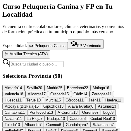
Curso Peluquería Canina y FP en Tu
Localidad
Encuentra centros colaboradores, clínicas veterinarias y convenios
de formación práctica en tu municipio o pueblo más cercano.
Especialidad:
✂️ Peluquería Canina
FP Veterinaria
🩺 Auxiliar Técnico (ATV)
Selecciona Provincia (50)
Almería
14
Sevilla
20
Madrid
25
Barcelona
22
Málaga
16
Valencia
18
Alicante
17
Granada
15
Cádiz
14
Zaragoza
11
Huesca
11
Teruel
10
Murcia
15
Córdoba
11
Jaén
11
Huelva
11
Vizcaya (Bizkaia)
15
Gipuzkoa
13
Álava (Araba)
6
Asturias
13
Cantabria
11
Pontevedra
13
A Coruña
13
Ourense
7
Lugo
9
Navarra
11
La Rioja
7
Badajoz
10
Cáceres
8
Ciudad Real
10
Toledo
10
Albacete
7
Cuenca
6
Guadalajara
7
Salamanca
7
Valladolid
7
Burgos
6
León
7
Palencia
6
Zamora
5
Segovia
5