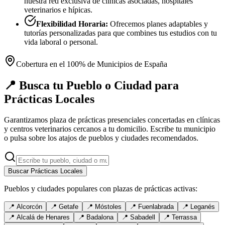
nuestra red exclusiva de clínicas asociadas, hospitales
veterinarios e hípicas.
Flexibilidad Horaria:
Ofrecemos planes adaptables y
tutorías personalizadas para que combines tus estudios con tu
vida laboral o personal.
Cobertura en el 100% de Municipios de España
📍 Busca tu Pueblo o Ciudad para
Prácticas Locales
Garantizamos plaza de prácticas presenciales concertadas en clínicas
y centros veterinarios cercanos a tu domicilio. Escribe tu municipio
o pulsa sobre los atajos de pueblos y ciudades recomendados.
Buscar Prácticas Locales
Pueblos y ciudades populares con plazas de prácticas activas:
📍
Alcorcón
📍
Getafe
📍
Móstoles
📍
Fuenlabrada
📍
Leganés
📍
Alcalá de Henares
📍
Badalona
📍
Sabadell
📍
Terrassa