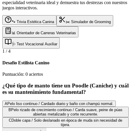
especialidad veterinaria ideal y demuestra tus destrezas con nuestros
juegos interactivos.
🐾 Trivia Estética Canina
✂️ Simulador de Grooming
📊 Orientador de Carreras Veterinarias
🩺 Test Vocacional Auxiliar
1
/
4
Desafío Estilista Canino
Puntuación:
0
aciertos
¿Qué tipo de manto tiene un Poodle (Caniche) y cuál
es su mantenimiento fundamental?
A
Pelo liso continuo / Cardado diario y baño con champú normal.
B
Pelo rizado de crecimiento continuo / Carda suave, peine de púas
abiertas metalizado y corte recurrente.
C
Doble capa / Solo deslanado en época de muda sin necesidad de
tijera.