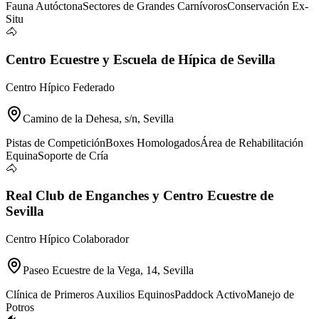
Fauna Autóctona
Sectores de Grandes Carnívoros
Conservación Ex-
Situ
🐴
Centro Ecuestre y Escuela de Hípica de Sevilla
Centro Hípico Federado
Camino de la Dehesa, s/n, Sevilla
Pistas de Competición
Boxes Homologados
Área de Rehabilitación
Equina
Soporte de Cría
🐴
Real Club de Enganches y Centro Ecuestre de
Sevilla
Centro Hípico Colaborador
Paseo Ecuestre de la Vega, 14, Sevilla
Clínica de Primeros Auxilios Equinos
Paddock Activo
Manejo de
Potros