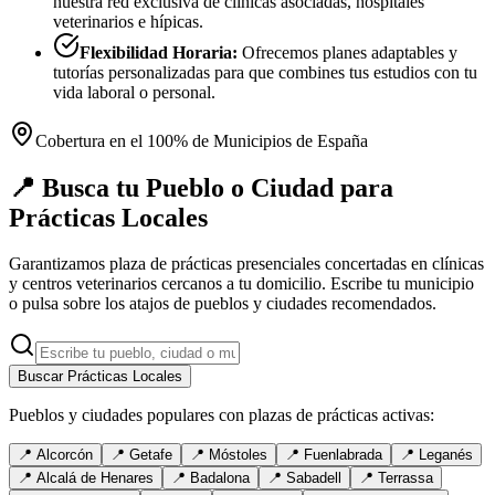
nuestra red exclusiva de clínicas asociadas, hospitales
veterinarios e hípicas.
Flexibilidad Horaria:
Ofrecemos planes adaptables y
tutorías personalizadas para que combines tus estudios con tu
vida laboral o personal.
Cobertura en el 100% de Municipios de España
📍 Busca tu Pueblo o Ciudad para
Prácticas Locales
Garantizamos plaza de prácticas presenciales concertadas en clínicas
y centros veterinarios cercanos a tu domicilio. Escribe tu municipio
o pulsa sobre los atajos de pueblos y ciudades recomendados.
Buscar Prácticas Locales
Pueblos y ciudades populares con plazas de prácticas activas:
📍
Alcorcón
📍
Getafe
📍
Móstoles
📍
Fuenlabrada
📍
Leganés
📍
Alcalá de Henares
📍
Badalona
📍
Sabadell
📍
Terrassa