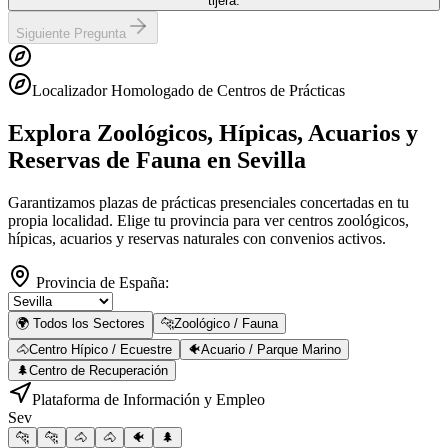
tijera.
Siguiente Pregunta
Localizador Homologado de Centros de Prácticas
Explora Zoológicos, Hípicas, Acuarios y
Reservas de Fauna
en Sevilla
Garantizamos plazas de prácticas presenciales concertadas en tu
propia localidad. Elige tu provincia para ver centros zoológicos,
hípicas, acuarios y reservas naturales con convenios activos.
Provincia de España:
🌍 Todos los Sectores
🐆
Zoológico / Fauna
🐴
Centro Hípico / Ecuestre
🐠
Acuario / Parque Marino
🌲
Centro de Recuperación
Plataforma de Información y Empleo
Sev
🐆
🐆
🐴
🐴
🐠
🌲