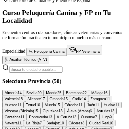
Directorio de Ciudades y Pueblos de España
Curso Peluquería Canina y FP en Tu
Localidad
Encuentra centros colaboradores, clínicas veterinarias y convenios
de formación práctica en tu municipio o pueblo más cercano.
Especialidad:
✂️ Peluquería Canina
FP Veterinaria
🩺 Auxiliar Técnico (ATV)
Selecciona Provincia (50)
Almería
14
Sevilla
20
Madrid
25
Barcelona
22
Málaga
16
Valencia
18
Alicante
17
Granada
15
Cádiz
14
Zaragoza
11
Huesca
11
Teruel
10
Murcia
15
Córdoba
11
Jaén
11
Huelva
11
Vizcaya (Bizkaia)
15
Gipuzkoa
13
Álava (Araba)
6
Asturias
13
Cantabria
11
Pontevedra
13
A Coruña
13
Ourense
7
Lugo
9
Navarra
11
La Rioja
7
Badajoz
10
Cáceres
8
Ciudad Real
10