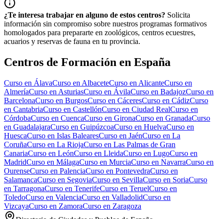
¿Te interesa trabajar en alguno de estos centros?
Solicita
información sin compromiso sobre nuestros programas formativos
homologados para prepararte en zoológicos, centros ecuestres,
acuarios y reservas de fauna en tu provincia.
Centros de Formación en España
Curso en
Álava
Curso en
Albacete
Curso en
Alicante
Curso en
Almería
Curso en
Asturias
Curso en
Ávila
Curso en
Badajoz
Curso en
Barcelona
Curso en
Burgos
Curso en
Cáceres
Curso en
Cádiz
Curso
en
Cantabria
Curso en
Castellón
Curso en
Ciudad Real
Curso en
Córdoba
Curso en
Cuenca
Curso en
Girona
Curso en
Granada
Curso
en
Guadalajara
Curso en
Guipúzcoa
Curso en
Huelva
Curso en
Huesca
Curso en
Islas Baleares
Curso en
Jaén
Curso en
La
Coruña
Curso en
La Rioja
Curso en
Las Palmas de Gran
Canaria
Curso en
León
Curso en
Lleida
Curso en
Lugo
Curso en
Madrid
Curso en
Málaga
Curso en
Murcia
Curso en
Navarra
Curso en
Ourense
Curso en
Palencia
Curso en
Pontevedra
Curso en
Salamanca
Curso en
Segovia
Curso en
Sevilla
Curso en
Soria
Curso
en
Tarragona
Curso en
Tenerife
Curso en
Teruel
Curso en
Toledo
Curso en
Valencia
Curso en
Valladolid
Curso en
Vizcaya
Curso en
Zamora
Curso en
Zaragoza