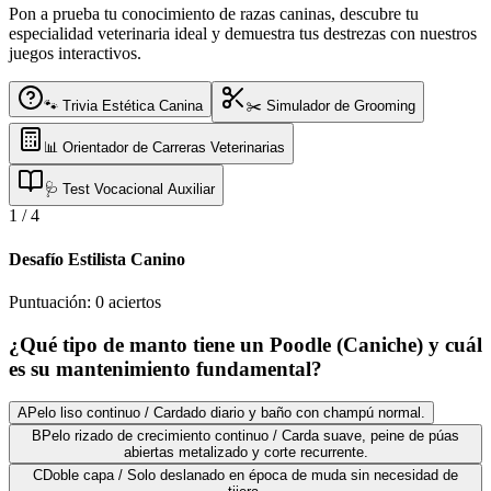
Pon a prueba tu conocimiento de razas caninas, descubre tu
especialidad veterinaria ideal y demuestra tus destrezas con nuestros
juegos interactivos.
🐾 Trivia Estética Canina
✂️ Simulador de Grooming
📊 Orientador de Carreras Veterinarias
🩺 Test Vocacional Auxiliar
1
/
4
Desafío Estilista Canino
Puntuación:
0
aciertos
¿Qué tipo de manto tiene un Poodle (Caniche) y cuál
es su mantenimiento fundamental?
A
Pelo liso continuo / Cardado diario y baño con champú normal.
B
Pelo rizado de crecimiento continuo / Carda suave, peine de púas
abiertas metalizado y corte recurrente.
C
Doble capa / Solo deslanado en época de muda sin necesidad de