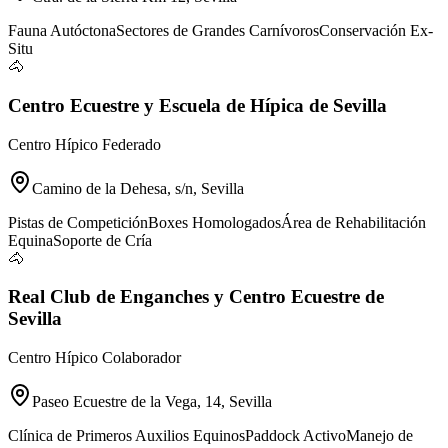
Fauna Autóctona
Sectores de Grandes Carnívoros
Conservación Ex-
Situ
🐴
Centro Ecuestre y Escuela de Hípica de Sevilla
Centro Hípico Federado
Camino de la Dehesa, s/n, Sevilla
Pistas de Competición
Boxes Homologados
Área de Rehabilitación
Equina
Soporte de Cría
🐴
Real Club de Enganches y Centro Ecuestre de
Sevilla
Centro Hípico Colaborador
Paseo Ecuestre de la Vega, 14, Sevilla
Clínica de Primeros Auxilios Equinos
Paddock Activo
Manejo de