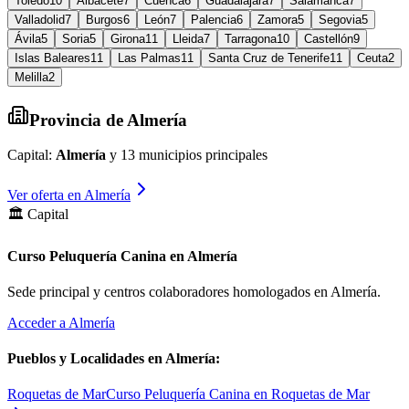
Toledo
10
Albacete
7
Cuenca
6
Guadalajara
7
Salamanca
7
Valladolid
7
Burgos
6
León
7
Palencia
6
Zamora
5
Segovia
5
Ávila
5
Soria
5
Girona
11
Lleida
7
Tarragona
10
Castellón
9
Islas Baleares
11
Las Palmas
11
Santa Cruz de Tenerife
11
Ceuta
2
Melilla
2
Provincia de
Almería
Capital:
Almería
y
13
municipios principales
Ver oferta en
Almería
🏛️ Capital
Curso Peluquería Canina en Almería
Sede principal y centros colaboradores homologados en
Almería
.
Acceder a
Almería
Pueblos y Localidades en
Almería
:
Roquetas de Mar
Curso Peluquería Canina en Roquetas de Mar