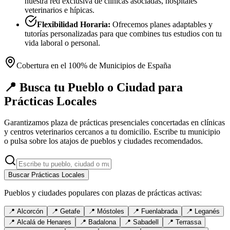
nuestra red exclusiva de clínicas asociadas, hospitales
veterinarios e hípicas.
Flexibilidad Horaria:
Ofrecemos planes adaptables y
tutorías personalizadas para que combines tus estudios con tu
vida laboral o personal.
Cobertura en el 100% de Municipios de España
📍 Busca tu Pueblo o Ciudad para
Prácticas Locales
Garantizamos plaza de prácticas presenciales concertadas en clínicas
y centros veterinarios cercanos a tu domicilio. Escribe tu municipio
o pulsa sobre los atajos de pueblos y ciudades recomendados.
Buscar Prácticas Locales
Pueblos y ciudades populares con plazas de prácticas activas:
📍
Alcorcón
📍
Getafe
📍
Móstoles
📍
Fuenlabrada
📍
Leganés
📍
Alcalá de Henares
📍
Badalona
📍
Sabadell
📍
Terrassa