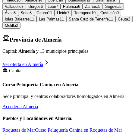
Toledo
10
Albacete
7
Cuenca
6
Guadalajara
7
Salamanca
7
Valladolid
7
Burgos
6
León
7
Palencia
6
Zamora
5
Segovia
5
Ávila
5
Soria
5
Girona
11
Lleida
7
Tarragona
10
Castellón
9
Islas Baleares
11
Las Palmas
11
Santa Cruz de Tenerife
11
Ceuta
2
Melilla
2
Provincia de
Almería
Capital:
Almería
y
13
municipios principales
Ver oferta en
Almería
🏛️ Capital
Curso Peluquería Canina en Almería
Sede principal y centros colaboradores homologados en
Almería
.
Acceder a
Almería
Pueblos y Localidades en
Almería
:
Roquetas de Mar
Curso Peluquería Canina en Roquetas de Mar