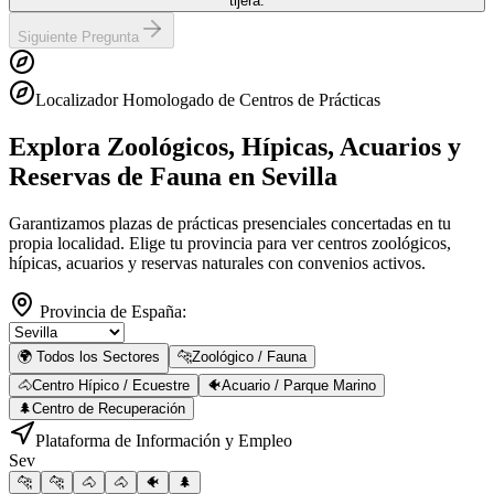
tijera.
Siguiente Pregunta
Localizador Homologado de Centros de Prácticas
Explora Zoológicos, Hípicas, Acuarios y
Reservas de Fauna
en Sevilla
Garantizamos plazas de prácticas presenciales concertadas en tu
propia localidad. Elige tu provincia para ver centros zoológicos,
hípicas, acuarios y reservas naturales con convenios activos.
Provincia de España:
🌍 Todos los Sectores
🐆
Zoológico / Fauna
🐴
Centro Hípico / Ecuestre
🐠
Acuario / Parque Marino
🌲
Centro de Recuperación
Plataforma de Información y Empleo
Sev
🐆
🐆
🐴
🐴
🐠
🌲