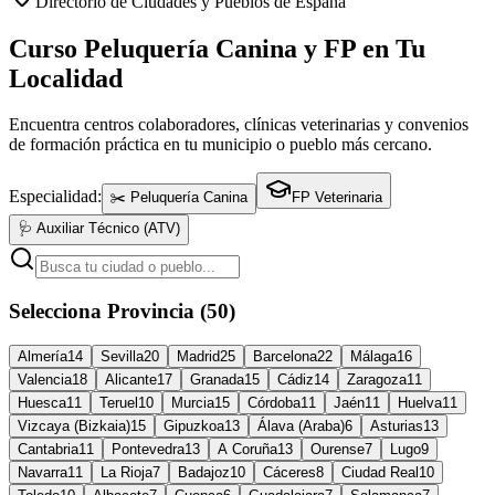
Directorio de Ciudades y Pueblos de España
Curso Peluquería Canina y FP en Tu
Localidad
Encuentra centros colaboradores, clínicas veterinarias y convenios
de formación práctica en tu municipio o pueblo más cercano.
Especialidad:
✂️ Peluquería Canina
FP Veterinaria
🩺 Auxiliar Técnico (ATV)
Selecciona Provincia (50)
Almería
14
Sevilla
20
Madrid
25
Barcelona
22
Málaga
16
Valencia
18
Alicante
17
Granada
15
Cádiz
14
Zaragoza
11
Huesca
11
Teruel
10
Murcia
15
Córdoba
11
Jaén
11
Huelva
11
Vizcaya (Bizkaia)
15
Gipuzkoa
13
Álava (Araba)
6
Asturias
13
Cantabria
11
Pontevedra
13
A Coruña
13
Ourense
7
Lugo
9
Navarra
11
La Rioja
7
Badajoz
10
Cáceres
8
Ciudad Real
10