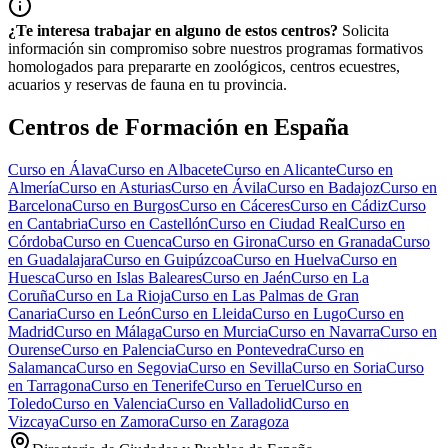
¿Te interesa trabajar en alguno de estos centros?
Solicita
información sin compromiso sobre nuestros programas formativos
homologados para prepararte en zoológicos, centros ecuestres,
acuarios y reservas de fauna en tu provincia.
Centros de Formación en España
Curso en
Álava
Curso en
Albacete
Curso en
Alicante
Curso en
Almería
Curso en
Asturias
Curso en
Ávila
Curso en
Badajoz
Curso en
Barcelona
Curso en
Burgos
Curso en
Cáceres
Curso en
Cádiz
Curso
en
Cantabria
Curso en
Castellón
Curso en
Ciudad Real
Curso en
Córdoba
Curso en
Cuenca
Curso en
Girona
Curso en
Granada
Curso
en
Guadalajara
Curso en
Guipúzcoa
Curso en
Huelva
Curso en
Huesca
Curso en
Islas Baleares
Curso en
Jaén
Curso en
La
Coruña
Curso en
La Rioja
Curso en
Las Palmas de Gran
Canaria
Curso en
León
Curso en
Lleida
Curso en
Lugo
Curso en
Madrid
Curso en
Málaga
Curso en
Murcia
Curso en
Navarra
Curso en
Ourense
Curso en
Palencia
Curso en
Pontevedra
Curso en
Salamanca
Curso en
Segovia
Curso en
Sevilla
Curso en
Soria
Curso
en
Tarragona
Curso en
Tenerife
Curso en
Teruel
Curso en
Toledo
Curso en
Valencia
Curso en
Valladolid
Curso en
Vizcaya
Curso en
Zamora
Curso en
Zaragoza