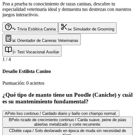
Pon a prueba tu conocimiento de razas caninas, descubre tu
especialidad veterinaria ideal y demuestra tus destrezas con nuestros
juegos interactivos.
🐾 Trivia Estética Canina
✂️ Simulador de Grooming
📊 Orientador de Carreras Veterinarias
🩺 Test Vocacional Auxiliar
1
/
4
Desafío Estilista Canino
Puntuación:
0
aciertos
¿Qué tipo de manto tiene un Poodle (Caniche) y cuál
es su mantenimiento fundamental?
A
Pelo liso continuo / Cardado diario y baño con champú normal.
B
Pelo rizado de crecimiento continuo / Carda suave, peine de púas
abiertas metalizado y corte recurrente.
C
Doble capa / Solo deslanado en época de muda sin necesidad de