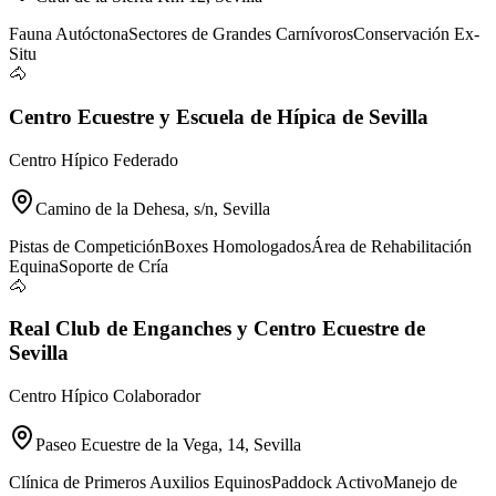
Fauna Autóctona
Sectores de Grandes Carnívoros
Conservación Ex-
Situ
🐴
Centro Ecuestre y Escuela de Hípica de Sevilla
Centro Hípico Federado
Camino de la Dehesa, s/n, Sevilla
Pistas de Competición
Boxes Homologados
Área de Rehabilitación
Equina
Soporte de Cría
🐴
Real Club de Enganches y Centro Ecuestre de
Sevilla
Centro Hípico Colaborador
Paseo Ecuestre de la Vega, 14, Sevilla
Clínica de Primeros Auxilios Equinos
Paddock Activo
Manejo de