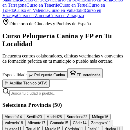
en
Tarragona
Curso en
Tenerife
Curso en
Teruel
Curso en
Toledo
Curso en
Valencia
Curso en
Valladolid
Curso en
Vizcaya
Curso en
Zamora
Curso en
Zaragoza
Directorio de Ciudades y Pueblos de España
Curso Peluquería Canina y FP en Tu
Localidad
Encuentra centros colaboradores, clínicas veterinarias y convenios
de formación práctica en tu municipio o pueblo más cercano.
Especialidad:
✂️ Peluquería Canina
FP Veterinaria
🩺 Auxiliar Técnico (ATV)
Selecciona Provincia (50)
Almería
14
Sevilla
20
Madrid
25
Barcelona
22
Málaga
16
Valencia
18
Alicante
17
Granada
15
Cádiz
14
Zaragoza
11
Huesca
11
Teruel
10
Murcia
15
Córdoba
11
Jaén
11
Huelva
11