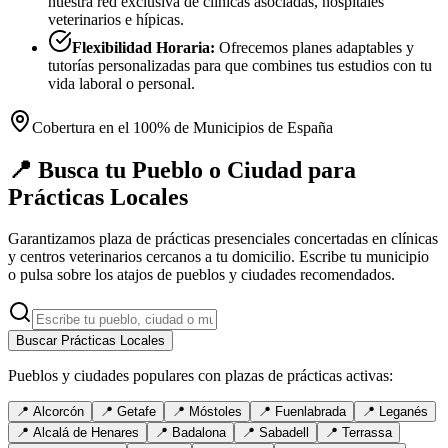
nuestra red exclusiva de clínicas asociadas, hospitales
veterinarios e hípicas.
Flexibilidad Horaria:
Ofrecemos planes adaptables y
tutorías personalizadas para que combines tus estudios con tu
vida laboral o personal.
Cobertura en el 100% de Municipios de España
📍 Busca tu Pueblo o Ciudad para
Prácticas Locales
Garantizamos plaza de prácticas presenciales concertadas en clínicas
y centros veterinarios cercanos a tu domicilio. Escribe tu municipio
o pulsa sobre los atajos de pueblos y ciudades recomendados.
Buscar Prácticas Locales
Pueblos y ciudades populares con plazas de prácticas activas:
📍
Alcorcón
📍
Getafe
📍
Móstoles
📍
Fuenlabrada
📍
Leganés
📍
Alcalá de Henares
📍
Badalona
📍
Sabadell
📍
Terrassa