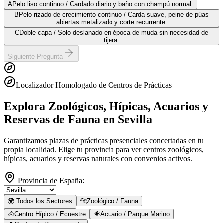
A
Pelo liso continuo / Cardado diario y baño con champú normal.
B
Pelo rizado de crecimiento continuo / Carda suave, peine de púas
abiertas metalizado y corte recurrente.
C
Doble capa / Solo deslanado en época de muda sin necesidad de
tijera.
Siguiente Pregunta
Localizador Homologado de Centros de Prácticas
Explora Zoológicos, Hípicas, Acuarios y
Reservas de Fauna
en Sevilla
Garantizamos plazas de prácticas presenciales concertadas en tu
propia localidad. Elige tu provincia para ver centros zoológicos,
hípicas, acuarios y reservas naturales con convenios activos.
Provincia de España:
🌍 Todos los Sectores
🐆
Zoológico / Fauna
🐴
Centro Hípico / Ecuestre
🐠
Acuario / Parque Marino