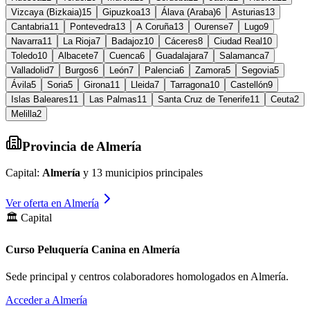
Vizcaya (Bizkaia)
15
Gipuzkoa
13
Álava (Araba)
6
Asturias
13
Cantabria
11
Pontevedra
13
A Coruña
13
Ourense
7
Lugo
9
Navarra
11
La Rioja
7
Badajoz
10
Cáceres
8
Ciudad Real
10
Toledo
10
Albacete
7
Cuenca
6
Guadalajara
7
Salamanca
7
Valladolid
7
Burgos
6
León
7
Palencia
6
Zamora
5
Segovia
5
Ávila
5
Soria
5
Girona
11
Lleida
7
Tarragona
10
Castellón
9
Islas Baleares
11
Las Palmas
11
Santa Cruz de Tenerife
11
Ceuta
2
Melilla
2
Provincia de
Almería
Capital:
Almería
y
13
municipios principales
Ver oferta en
Almería
🏛️ Capital
Curso Peluquería Canina en Almería
Sede principal y centros colaboradores homologados en
Almería
.
Acceder a
Almería