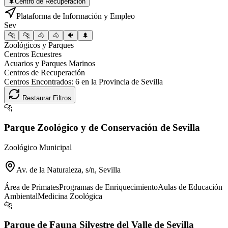
🌲
Centro de Recuperación
Plataforma de Información y Empleo
Sev
🐆
🐆
🐴
🐴
🐠
🌲
Zoológicos y Parques
Centros Ecuestres
Acuarios y Parques Marinos
Centros de Recuperación
Centros Encontrados:
6
en la Provincia de
Sevilla
Restaurar Filtros
🐆
Parque Zoológico y de Conservación de Sevilla
Zoológico Municipal
Av. de la Naturaleza, s/n, Sevilla
Área de Primates
Programas de Enriquecimiento
Aulas de Educación
Ambiental
Medicina Zoológica
🐆
Parque de Fauna Silvestre del Valle de Sevilla