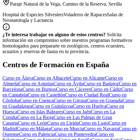
Paraje Natural de la Vega, Camino de la Reserva, Sevilla
Hospital de Especies Silvestres
Voladeros de Rapaces
Salas de
Neonatología y Lactancia
¿Te interesa trabajar en alguno de estos centros?
Solicita
información sin compromiso sobre nuestros programas formativos
homologados para prepararte en zoológicos, centros ecuestres,
acuarios y reservas de fauna en tu provincia.
Centros de Formación en España
Curso en
Álava
Curso en
Albacete
Curso en
Alicante
Curso en
Almería
Curso en
Asturias
Curso en
Ávila
Curso en
Badajoz
Curso en
Barcelona
Curso en
Burgos
Curso en
Cáceres
Curso en
Cádiz
Curso
en
Cantabria
Curso en
Castellón
Curso en
Ciudad Real
Curso en
Córdoba
Curso en
Cuenca
Curso en
Girona
Curso en
Granada
Curso
en
Guadalajara
Curso en
Guipúzcoa
Curso en
Huelva
Curso en
Huesca
Curso en
Islas Baleares
Curso en
Jaén
Curso en
La
Coruña
Curso en
La Rioja
Curso en
Las Palmas de Gran
Canaria
Curso en
León
Curso en
Lleida
Curso en
Lugo
Curso en
Madrid
Curso en
Málaga
Curso en
Murcia
Curso en
Navarra
Curso en
Ourense
Curso en
Palencia
Curso en
Pontevedra
Curso en
Salamanca
Curso en
Segovia
Curso en
Sevilla
Curso en
Soria
Curso