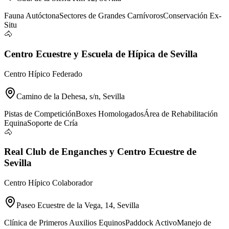
Fauna Autóctona
Sectores de Grandes Carnívoros
Conservación Ex-
Situ
🐴
Centro Ecuestre y Escuela de Hípica de Sevilla
Centro Hípico Federado
Camino de la Dehesa, s/n, Sevilla
Pistas de Competición
Boxes Homologados
Área de Rehabilitación
Equina
Soporte de Cría
🐴
Real Club de Enganches y Centro Ecuestre de
Sevilla
Centro Hípico Colaborador
Paseo Ecuestre de la Vega, 14, Sevilla
Clínica de Primeros Auxilios Equinos
Paddock Activo
Manejo de