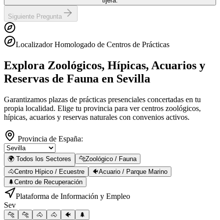
tijera.
Siguiente Pregunta
Localizador Homologado de Centros de Prácticas
Explora Zoológicos, Hípicas, Acuarios y
Reservas de Fauna
en Sevilla
Garantizamos plazas de prácticas presenciales concertadas en tu
propia localidad. Elige tu provincia para ver centros zoológicos,
hípicas, acuarios y reservas naturales con convenios activos.
Provincia de España:
🌍 Todos los Sectores
🐆
Zoológico / Fauna
🐴
Centro Hípico / Ecuestre
🐠
Acuario / Parque Marino
🌲
Centro de Recuperación
Plataforma de Información y Empleo
Sev
🐆
🐆
🐴
🐴
🐠
🌲