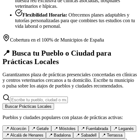
nuestra red exclusiva de clínicas asociadas, hospitales
veterinarios e hípicas.
Flexibilidad Horaria:
Ofrecemos planes adaptables y
tutorías personalizadas para que combines tus estudios con tu
vida laboral o personal.
Cobertura en el 100% de Municipios de España
📍 Busca tu Pueblo o Ciudad para
Prácticas Locales
Garantizamos plaza de prácticas presenciales concertadas en clínicas
y centros veterinarios cercanos a tu domicilio. Escribe tu municipio
o pulsa sobre los atajos de pueblos y ciudades recomendados.
Buscar Prácticas Locales
Pueblos y ciudades populares con plazas de prácticas activas:
📍
Alcorcón
📍
Getafe
📍
Móstoles
📍
Fuenlabrada
📍
Leganés
📍
Alcalá de Henares
📍
Badalona
📍
Sabadell
📍
Terrassa