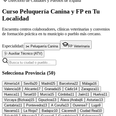
Directorio de Ciudades y Pueblos de España
Curso Peluquería Canina y FP en Tu
Localidad
Encuentra centros colaboradores, clínicas veterinarias y convenios
de formación práctica en tu municipio o pueblo más cercano.
Especialidad:
✂️ Peluquería Canina
FP Veterinaria
🩺 Auxiliar Técnico (ATV)
Selecciona Provincia (50)
Almería
14
Sevilla
20
Madrid
25
Barcelona
22
Málaga
16
Valencia
18
Alicante
17
Granada
15
Cádiz
14
Zaragoza
11
Huesca
11
Teruel
10
Murcia
15
Córdoba
11
Jaén
11
Huelva
11
Vizcaya (Bizkaia)
15
Gipuzkoa
13
Álava (Araba)
6
Asturias
13
Cantabria
11
Pontevedra
13
A Coruña
13
Ourense
7
Lugo
9
Navarra
11
La Rioja
7
Badajoz
10
Cáceres
8
Ciudad Real
10