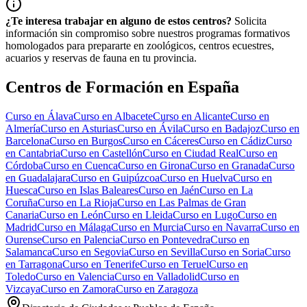
¿Te interesa trabajar en alguno de estos centros?
Solicita
información sin compromiso sobre nuestros programas formativos
homologados para prepararte en zoológicos, centros ecuestres,
acuarios y reservas de fauna en tu provincia.
Centros de Formación en España
Curso en
Álava
Curso en
Albacete
Curso en
Alicante
Curso en
Almería
Curso en
Asturias
Curso en
Ávila
Curso en
Badajoz
Curso en
Barcelona
Curso en
Burgos
Curso en
Cáceres
Curso en
Cádiz
Curso
en
Cantabria
Curso en
Castellón
Curso en
Ciudad Real
Curso en
Córdoba
Curso en
Cuenca
Curso en
Girona
Curso en
Granada
Curso
en
Guadalajara
Curso en
Guipúzcoa
Curso en
Huelva
Curso en
Huesca
Curso en
Islas Baleares
Curso en
Jaén
Curso en
La
Coruña
Curso en
La Rioja
Curso en
Las Palmas de Gran
Canaria
Curso en
León
Curso en
Lleida
Curso en
Lugo
Curso en
Madrid
Curso en
Málaga
Curso en
Murcia
Curso en
Navarra
Curso en
Ourense
Curso en
Palencia
Curso en
Pontevedra
Curso en
Salamanca
Curso en
Segovia
Curso en
Sevilla
Curso en
Soria
Curso
en
Tarragona
Curso en
Tenerife
Curso en
Teruel
Curso en
Toledo
Curso en
Valencia
Curso en
Valladolid
Curso en
Vizcaya
Curso en
Zamora
Curso en
Zaragoza