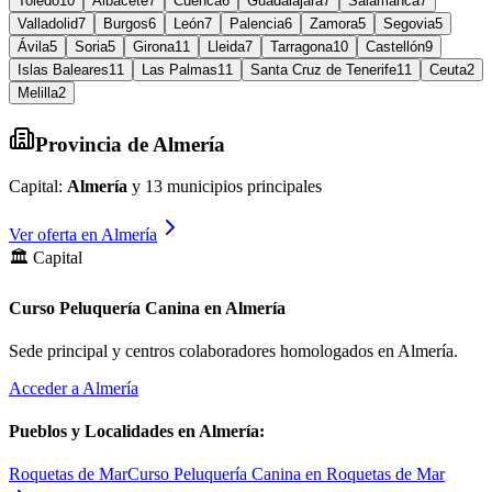
Toledo
10
Albacete
7
Cuenca
6
Guadalajara
7
Salamanca
7
Valladolid
7
Burgos
6
León
7
Palencia
6
Zamora
5
Segovia
5
Ávila
5
Soria
5
Girona
11
Lleida
7
Tarragona
10
Castellón
9
Islas Baleares
11
Las Palmas
11
Santa Cruz de Tenerife
11
Ceuta
2
Melilla
2
Provincia de
Almería
Capital:
Almería
y
13
municipios principales
Ver oferta en
Almería
🏛️ Capital
Curso Peluquería Canina en Almería
Sede principal y centros colaboradores homologados en
Almería
.
Acceder a
Almería
Pueblos y Localidades en
Almería
:
Roquetas de Mar
Curso Peluquería Canina en Roquetas de Mar