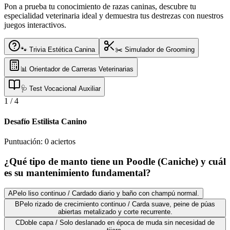
Pon a prueba tu conocimiento de razas caninas, descubre tu
especialidad veterinaria ideal y demuestra tus destrezas con nuestros
juegos interactivos.
🐾 Trivia Estética Canina
✂️ Simulador de Grooming
📊 Orientador de Carreras Veterinarias
🩺 Test Vocacional Auxiliar
1
/
4
Desafío Estilista Canino
Puntuación:
0
aciertos
¿Qué tipo de manto tiene un Poodle (Caniche) y cuál
es su mantenimiento fundamental?
A
Pelo liso continuo / Cardado diario y baño con champú normal.
B
Pelo rizado de crecimiento continuo / Carda suave, peine de púas
abiertas metalizado y corte recurrente.
C
Doble capa / Solo deslanado en época de muda sin necesidad de