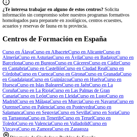
¿Te interesa trabajar en alguno de estos centros?
Solicita
información sin compromiso sobre nuestros programas formativos
homologados para prepararte en zoológicos, centros ecuestres,
acuarios y reservas de fauna en tu provincia.
Centros de Formación en España
Curso en
Álava
Curso en
Albacete
Curso en
Alicante
Curso en
Almería
Curso en
Asturias
Curso en
Ávila
Curso en
Badajoz
Curso en
Barcelona
Curso en
Burgos
Curso en
Cáceres
Curso en
Cádiz
Curso
en
Cantabria
Curso en
Castellón
Curso en
Ciudad Real
Curso en
Córdoba
Curso en
Cuenca
Curso en
Girona
Curso en
Granada
Curso
en
Guadalajara
Curso en
Guipúzcoa
Curso en
Huelva
Curso en
Huesca
Curso en
Islas Baleares
Curso en
Jaén
Curso en
La
Coruña
Curso en
La Rioja
Curso en
Las Palmas de Gran
Canaria
Curso en
León
Curso en
Lleida
Curso en
Lugo
Curso en
Madrid
Curso en
Málaga
Curso en
Murcia
Curso en
Navarra
Curso en
Ourense
Curso en
Palencia
Curso en
Pontevedra
Curso en
Salamanca
Curso en
Segovia
Curso en
Sevilla
Curso en
Soria
Curso
en
Tarragona
Curso en
Tenerife
Curso en
Teruel
Curso en
Toledo
Curso en
Valencia
Curso en
Valladolid
Curso en
Vizcaya
Curso en
Zamora
Curso en
Zaragoza