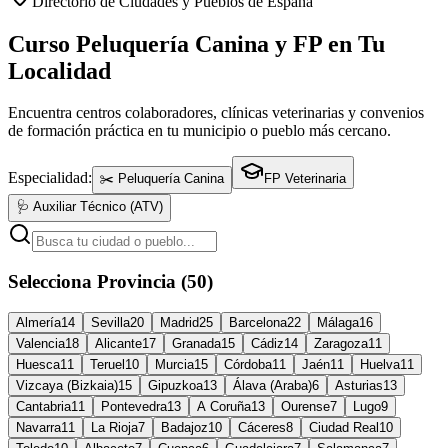
Directorio de Ciudades y Pueblos de España
Curso Peluquería Canina y FP en Tu
Localidad
Encuentra centros colaboradores, clínicas veterinarias y convenios
de formación práctica en tu municipio o pueblo más cercano.
Especialidad:
✂️ Peluquería Canina
FP Veterinaria
🩺 Auxiliar Técnico (ATV)
Selecciona Provincia (50)
Almería
14
Sevilla
20
Madrid
25
Barcelona
22
Málaga
16
Valencia
18
Alicante
17
Granada
15
Cádiz
14
Zaragoza
11
Huesca
11
Teruel
10
Murcia
15
Córdoba
11
Jaén
11
Huelva
11
Vizcaya (Bizkaia)
15
Gipuzkoa
13
Álava (Araba)
6
Asturias
13
Cantabria
11
Pontevedra
13
A Coruña
13
Ourense
7
Lugo
9
Navarra
11
La Rioja
7
Badajoz
10
Cáceres
8
Ciudad Real
10