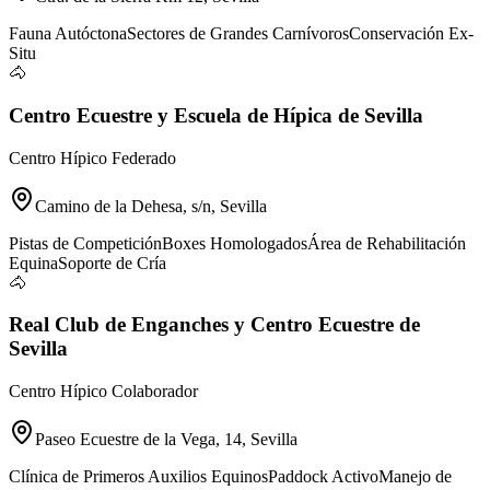
Fauna Autóctona
Sectores de Grandes Carnívoros
Conservación Ex-
Situ
🐴
Centro Ecuestre y Escuela de Hípica de Sevilla
Centro Hípico Federado
Camino de la Dehesa, s/n, Sevilla
Pistas de Competición
Boxes Homologados
Área de Rehabilitación
Equina
Soporte de Cría
🐴
Real Club de Enganches y Centro Ecuestre de
Sevilla
Centro Hípico Colaborador
Paseo Ecuestre de la Vega, 14, Sevilla
Clínica de Primeros Auxilios Equinos
Paddock Activo
Manejo de