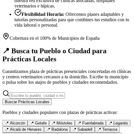
nuestra red exclusiva de clínicas asociadas, hospitales
veterinarios e hípicas.
Flexibilidad Horaria:
Ofrecemos planes adaptables y
tutorías personalizadas para que combines tus estudios con tu
vida laboral o personal.
Cobertura en el 100% de Municipios de España
📍 Busca tu Pueblo o Ciudad para
Prácticas Locales
Garantizamos plaza de prácticas presenciales concertadas en clínicas
y centros veterinarios cercanos a tu domicilio. Escribe tu municipio
o pulsa sobre los atajos de pueblos y ciudades recomendados.
Buscar Prácticas Locales
Pueblos y ciudades populares con plazas de prácticas activas:
📍
Alcorcón
📍
Getafe
📍
Móstoles
📍
Fuenlabrada
📍
Leganés
📍
Alcalá de Henares
📍
Badalona
📍
Sabadell
📍
Terrassa