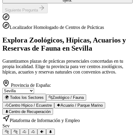
tijera.
Siguiente Pregunta
Localizador Homologado de Centros de Prácticas
Explora Zoológicos, Hípicas, Acuarios y
Reservas de Fauna
en Sevilla
Garantizamos plazas de prácticas presenciales concertadas en tu
propia localidad. Elige tu provincia para ver centros zoológicos,
hípicas, acuarios y reservas naturales con convenios activos.
Provincia de España:
🌍 Todos los Sectores
🐆
Zoológico / Fauna
🐴
Centro Hípico / Ecuestre
🐠
Acuario / Parque Marino
🌲
Centro de Recuperación
Plataforma de Información y Empleo
Sev
🐆
🐆
🐴
🐴
🐠
🌲