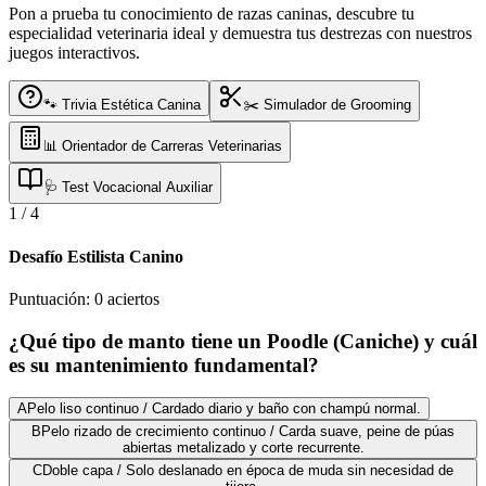
Pon a prueba tu conocimiento de razas caninas, descubre tu
especialidad veterinaria ideal y demuestra tus destrezas con nuestros
juegos interactivos.
🐾 Trivia Estética Canina
✂️ Simulador de Grooming
📊 Orientador de Carreras Veterinarias
🩺 Test Vocacional Auxiliar
1
/
4
Desafío Estilista Canino
Puntuación:
0
aciertos
¿Qué tipo de manto tiene un Poodle (Caniche) y cuál
es su mantenimiento fundamental?
A
Pelo liso continuo / Cardado diario y baño con champú normal.
B
Pelo rizado de crecimiento continuo / Carda suave, peine de púas
abiertas metalizado y corte recurrente.
C
Doble capa / Solo deslanado en época de muda sin necesidad de