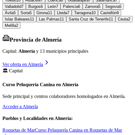
Toledo
10
Albacete
7
Cuenca
6
Guadalajara
7
Salamanca
7
Valladolid
7
Burgos
6
León
7
Palencia
6
Zamora
5
Segovia
5
Ávila
5
Soria
5
Girona
11
Lleida
7
Tarragona
10
Castellón
9
Islas Baleares
11
Las Palmas
11
Santa Cruz de Tenerife
11
Ceuta
2
Melilla
2
Provincia de
Almería
Capital:
Almería
y
13
municipios principales
Ver oferta en
Almería
🏛️ Capital
Curso Peluquería Canina en Almería
Sede principal y centros colaboradores homologados en
Almería
.
Acceder a
Almería
Pueblos y Localidades en
Almería
:
Roquetas de Mar
Curso Peluquería Canina en Roquetas de Mar