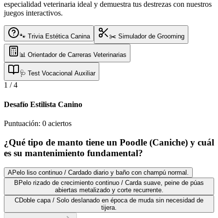
especialidad veterinaria ideal y demuestra tus destrezas con nuestros
juegos interactivos.
🐾 Trivia Estética Canina
✂️ Simulador de Grooming
📊 Orientador de Carreras Veterinarias
🩺 Test Vocacional Auxiliar
1
/
4
Desafío Estilista Canino
Puntuación:
0
aciertos
¿Qué tipo de manto tiene un Poodle (Caniche) y cuál
es su mantenimiento fundamental?
A
Pelo liso continuo / Cardado diario y baño con champú normal.
B
Pelo rizado de crecimiento continuo / Carda suave, peine de púas
abiertas metalizado y corte recurrente.
C
Doble capa / Solo deslanado en época de muda sin necesidad de
tijera.