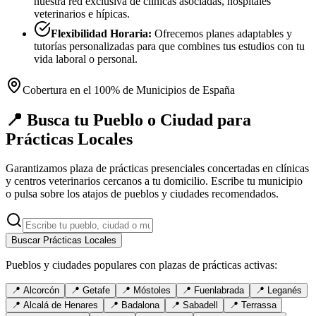
nuestra red exclusiva de clínicas asociadas, hospitales
veterinarios e hípicas.
Flexibilidad Horaria:
Ofrecemos planes adaptables y
tutorías personalizadas para que combines tus estudios con tu
vida laboral o personal.
Cobertura en el 100% de Municipios de España
📍 Busca tu Pueblo o Ciudad para
Prácticas Locales
Garantizamos plaza de prácticas presenciales concertadas en clínicas
y centros veterinarios cercanos a tu domicilio. Escribe tu municipio
o pulsa sobre los atajos de pueblos y ciudades recomendados.
Buscar Prácticas Locales
Pueblos y ciudades populares con plazas de prácticas activas:
📍
Alcorcón
📍
Getafe
📍
Móstoles
📍
Fuenlabrada
📍
Leganés
📍
Alcalá de Henares
📍
Badalona
📍
Sabadell
📍
Terrassa