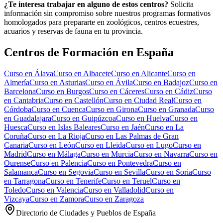
¿Te interesa trabajar en alguno de estos centros?
Solicita
información sin compromiso sobre nuestros programas formativos
homologados para prepararte en zoológicos, centros ecuestres,
acuarios y reservas de fauna en tu provincia.
Centros de Formación en España
Curso en
Álava
Curso en
Albacete
Curso en
Alicante
Curso en
Almería
Curso en
Asturias
Curso en
Ávila
Curso en
Badajoz
Curso en
Barcelona
Curso en
Burgos
Curso en
Cáceres
Curso en
Cádiz
Curso
en
Cantabria
Curso en
Castellón
Curso en
Ciudad Real
Curso en
Córdoba
Curso en
Cuenca
Curso en
Girona
Curso en
Granada
Curso
en
Guadalajara
Curso en
Guipúzcoa
Curso en
Huelva
Curso en
Huesca
Curso en
Islas Baleares
Curso en
Jaén
Curso en
La
Coruña
Curso en
La Rioja
Curso en
Las Palmas de Gran
Canaria
Curso en
León
Curso en
Lleida
Curso en
Lugo
Curso en
Madrid
Curso en
Málaga
Curso en
Murcia
Curso en
Navarra
Curso en
Ourense
Curso en
Palencia
Curso en
Pontevedra
Curso en
Salamanca
Curso en
Segovia
Curso en
Sevilla
Curso en
Soria
Curso
en
Tarragona
Curso en
Tenerife
Curso en
Teruel
Curso en
Toledo
Curso en
Valencia
Curso en
Valladolid
Curso en
Vizcaya
Curso en
Zamora
Curso en
Zaragoza
Directorio de Ciudades y Pueblos de España