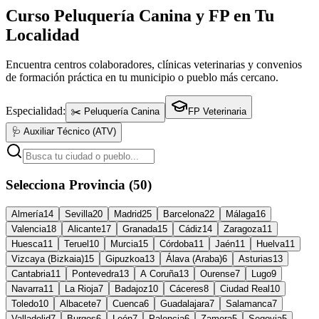
Curso Peluquería Canina y FP en Tu
Localidad
Encuentra centros colaboradores, clínicas veterinarias y convenios
de formación práctica en tu municipio o pueblo más cercano.
Especialidad:
✂️ Peluquería Canina
FP Veterinaria
🩺 Auxiliar Técnico (ATV)
Selecciona Provincia (50)
Almería
14
Sevilla
20
Madrid
25
Barcelona
22
Málaga
16
Valencia
18
Alicante
17
Granada
15
Cádiz
14
Zaragoza
11
Huesca
11
Teruel
10
Murcia
15
Córdoba
11
Jaén
11
Huelva
11
Vizcaya (Bizkaia)
15
Gipuzkoa
13
Álava (Araba)
6
Asturias
13
Cantabria
11
Pontevedra
13
A Coruña
13
Ourense
7
Lugo
9
Navarra
11
La Rioja
7
Badajoz
10
Cáceres
8
Ciudad Real
10
Toledo
10
Albacete
7
Cuenca
6
Guadalajara
7
Salamanca
7
Valladolid
7
Burgos
6
León
7
Palencia
6
Zamora
5
Segovia
5