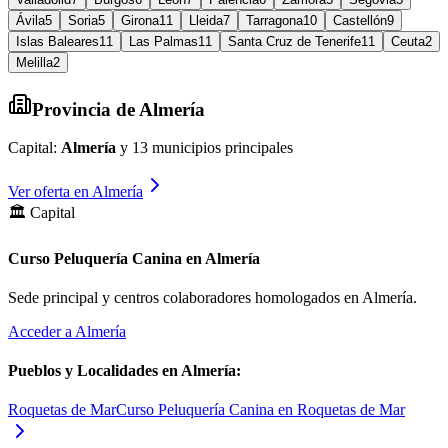
Ávila
5
Soria
5
Girona
11
Lleida
7
Tarragona
10
Castellón
9
Islas Baleares
11
Las Palmas
11
Santa Cruz de Tenerife
11
Ceuta
2
Melilla
2
Provincia de
Almería
Capital:
Almería
y
13
municipios principales
Ver oferta en
Almería
🏛️ Capital
Curso Peluquería Canina en Almería
Sede principal y centros colaboradores homologados en
Almería
.
Acceder a
Almería
Pueblos y Localidades en
Almería
:
Roquetas de Mar
Curso Peluquería Canina en Roquetas de Mar