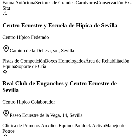
Fauna Autóctona
Sectores de Grandes Carnívoros
Conservación Ex-
Situ
🐴
Centro Ecuestre y Escuela de Hípica de Sevilla
Centro Hípico Federado
Camino de la Dehesa, s/n, Sevilla
Pistas de Competición
Boxes Homologados
Área de Rehabilitación
Equina
Soporte de Cría
🐴
Real Club de Enganches y Centro Ecuestre de
Sevilla
Centro Hípico Colaborador
Paseo Ecuestre de la Vega, 14, Sevilla
Clínica de Primeros Auxilios Equinos
Paddock Activo
Manejo de
Potros