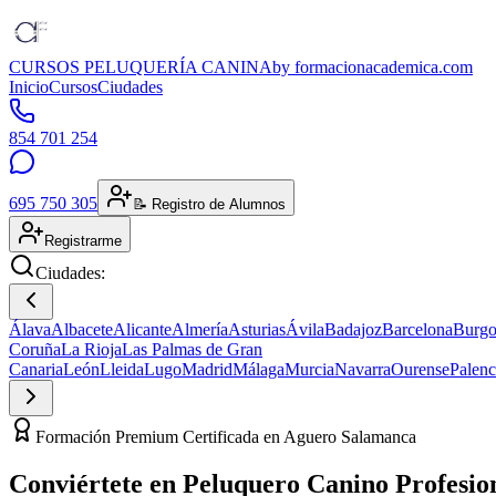
CURSOS PELUQUERÍA CANINA
by formacionacademica.com
Inicio
Cursos
Ciudades
854 701 254
695 750 305
📝 Registro de Alumnos
Registrarme
Ciudades:
Álava
Albacete
Alicante
Almería
Asturias
Ávila
Badajoz
Barcelona
Burgo
Coruña
La Rioja
Las Palmas de Gran
Canaria
León
Lleida
Lugo
Madrid
Málaga
Murcia
Navarra
Ourense
Palenc
Formación Premium Certificada en Aguero Salamanca
Conviértete en
Peluquero Canino
Profesio