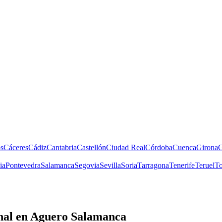
s
Cáceres
Cádiz
Cantabria
Castellón
Ciudad Real
Córdoba
Cuenca
Girona
G
ia
Pontevedra
Salamanca
Segovia
Sevilla
Soria
Tarragona
Tenerife
Teruel
To
nal
en Aguero Salamanca