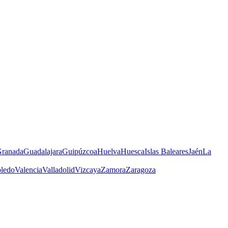
ranada
Guadalajara
Guipúzcoa
Huelva
Huesca
Islas Baleares
Jaén
La
ledo
Valencia
Valladolid
Vizcaya
Zamora
Zaragoza