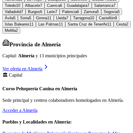
Toledo
10
Albacete
7
Cuenca
6
Guadalajara
7
Salamanca
7
Valladolid
7
Burgos
6
León
7
Palencia
6
Zamora
5
Segovia
5
Ávila
5
Soria
5
Girona
11
Lleida
7
Tarragona
10
Castellón
9
Islas Baleares
11
Las Palmas
11
Santa Cruz de Tenerife
11
Ceuta
2
Melilla
2
Provincia de
Almería
Capital:
Almería
y
13
municipios principales
Ver oferta en
Almería
🏛️ Capital
Curso Peluquería Canina en Almería
Sede principal y centros colaboradores homologados en
Almería
.
Acceder a
Almería
Pueblos y Localidades en
Almería
: