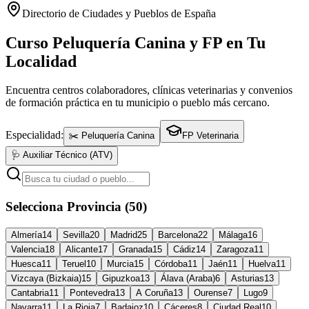
Directorio de Ciudades y Pueblos de España
Curso Peluquería Canina y FP en Tu
Localidad
Encuentra centros colaboradores, clínicas veterinarias y convenios
de formación práctica en tu municipio o pueblo más cercano.
Especialidad:
✂️ Peluquería Canina
FP Veterinaria
🩺 Auxiliar Técnico (ATV)
Selecciona Provincia (50)
Almería
14
Sevilla
20
Madrid
25
Barcelona
22
Málaga
16
Valencia
18
Alicante
17
Granada
15
Cádiz
14
Zaragoza
11
Huesca
11
Teruel
10
Murcia
15
Córdoba
11
Jaén
11
Huelva
11
Vizcaya (Bizkaia)
15
Gipuzkoa
13
Álava (Araba)
6
Asturias
13
Cantabria
11
Pontevedra
13
A Coruña
13
Ourense
7
Lugo
9
Navarra
11
La Rioja
7
Badajoz
10
Cáceres
8
Ciudad Real
10