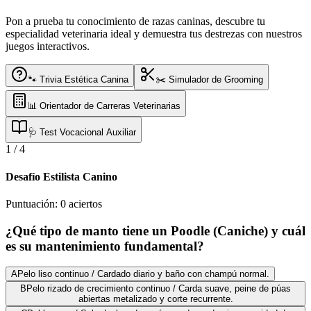
Pon a prueba tu conocimiento de razas caninas, descubre tu
especialidad veterinaria ideal y demuestra tus destrezas con nuestros
juegos interactivos.
🐾 Trivia Estética Canina
✂️ Simulador de Grooming
📊 Orientador de Carreras Veterinarias
🩺 Test Vocacional Auxiliar
1
/
4
Desafío Estilista Canino
Puntuación:
0
aciertos
¿Qué tipo de manto tiene un Poodle (Caniche) y cuál
es su mantenimiento fundamental?
A
Pelo liso continuo / Cardado diario y baño con champú normal.
B
Pelo rizado de crecimiento continuo / Carda suave, peine de púas
abiertas metalizado y corte recurrente.