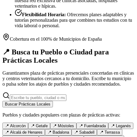
nuestra red exclusiva de clínicas asociadas, hospitales
veterinarios e hípicas.
Flexibilidad Horaria:
Ofrecemos planes adaptables y
tutorías personalizadas para que combines tus estudios con tu
vida laboral o personal.
Cobertura en el 100% de Municipios de España
📍 Busca tu Pueblo o Ciudad para
Prácticas Locales
Garantizamos plaza de prácticas presenciales concertadas en clínicas
y centros veterinarios cercanos a tu domicilio. Escribe tu municipio
o pulsa sobre los atajos de pueblos y ciudades recomendados.
Buscar Prácticas Locales
Pueblos y ciudades populares con plazas de prácticas activas:
📍
Alcorcón
📍
Getafe
📍
Móstoles
📍
Fuenlabrada
📍
Leganés
📍
Alcalá de Henares
📍
Badalona
📍
Sabadell
📍
Terrassa