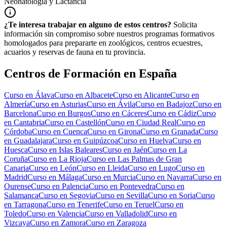
Neonatología y Lactancia
¿Te interesa trabajar en alguno de estos centros?
Solicita
información sin compromiso sobre nuestros programas formativos
homologados para prepararte en zoológicos, centros ecuestres,
acuarios y reservas de fauna en tu provincia.
Centros de Formación en España
Curso en
Álava
Curso en
Albacete
Curso en
Alicante
Curso en
Almería
Curso en
Asturias
Curso en
Ávila
Curso en
Badajoz
Curso en
Barcelona
Curso en
Burgos
Curso en
Cáceres
Curso en
Cádiz
Curso
en
Cantabria
Curso en
Castellón
Curso en
Ciudad Real
Curso en
Córdoba
Curso en
Cuenca
Curso en
Girona
Curso en
Granada
Curso
en
Guadalajara
Curso en
Guipúzcoa
Curso en
Huelva
Curso en
Huesca
Curso en
Islas Baleares
Curso en
Jaén
Curso en
La
Coruña
Curso en
La Rioja
Curso en
Las Palmas de Gran
Canaria
Curso en
León
Curso en
Lleida
Curso en
Lugo
Curso en
Madrid
Curso en
Málaga
Curso en
Murcia
Curso en
Navarra
Curso en
Ourense
Curso en
Palencia
Curso en
Pontevedra
Curso en
Salamanca
Curso en
Segovia
Curso en
Sevilla
Curso en
Soria
Curso
en
Tarragona
Curso en
Tenerife
Curso en
Teruel
Curso en
Toledo
Curso en
Valencia
Curso en
Valladolid
Curso en
Vizcaya
Curso en
Zamora
Curso en
Zaragoza