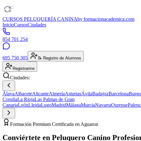
CURSOS PELUQUERÍA CANINA
by formacionacademica.com
Inicio
Cursos
Ciudades
854 701 254
695 750 305
📝 Registro de Alumnos
Registrarme
Ciudades:
Álava
Albacete
Alicante
Almería
Asturias
Ávila
Badajoz
Barcelona
Burgo
Coruña
La Rioja
Las Palmas de Gran
Canaria
León
Lleida
Lugo
Madrid
Málaga
Murcia
Navarra
Ourense
Palenc
Formación Premium Certificada en Aguaron
Conviértete en
Peluquero Canino
Profesio