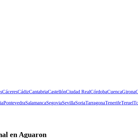
s
Cáceres
Cádiz
Cantabria
Castellón
Ciudad Real
Córdoba
Cuenca
Girona
G
ia
Pontevedra
Salamanca
Segovia
Sevilla
Soria
Tarragona
Tenerife
Teruel
To
nal
en Aguaron