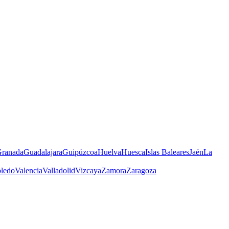
ranada
Guadalajara
Guipúzcoa
Huelva
Huesca
Islas Baleares
Jaén
La
ledo
Valencia
Valladolid
Vizcaya
Zamora
Zaragoza