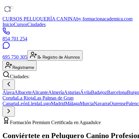
CURSOS PELUQUERÍA CANINA
by formacionacademica.com
Inicio
Cursos
Ciudades
854 701 254
695 750 305
📝 Registro de Alumnos
Registrarme
Ciudades:
Álava
Albacete
Alicante
Almería
Asturias
Ávila
Badajoz
Barcelona
Burgo
Coruña
La Rioja
Las Palmas de Gran
Canaria
León
Lleida
Lugo
Madrid
Málaga
Murcia
Navarra
Ourense
Palenc
Formación Premium Certificada en Aguadulce
Conviértete en
Peluquero Canino
Profesio