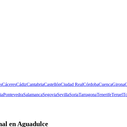
s
Cáceres
Cádiz
Cantabria
Castellón
Ciudad Real
Córdoba
Cuenca
Girona
G
ia
Pontevedra
Salamanca
Segovia
Sevilla
Soria
Tarragona
Tenerife
Teruel
To
nal
en Aguadulce