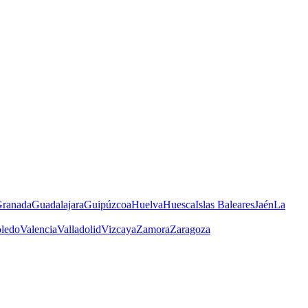
ranada
Guadalajara
Guipúzcoa
Huelva
Huesca
Islas Baleares
Jaén
La
ledo
Valencia
Valladolid
Vizcaya
Zamora
Zaragoza