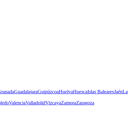
ranada
Guadalajara
Guipúzcoa
Huelva
Huesca
Islas Baleares
Jaén
La
ledo
Valencia
Valladolid
Vizcaya
Zamora
Zaragoza