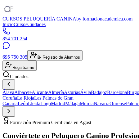
CURSOS PELUQUERÍA CANINA
by formacionacademica.com
Inicio
Cursos
Ciudades
854 701 254
695 750 305
📝 Registro de Alumnos
Registrarme
Ciudades:
Álava
Albacete
Alicante
Almería
Asturias
Ávila
Badajoz
Barcelona
Burgo
Coruña
La Rioja
Las Palmas de Gran
Canaria
León
Lleida
Lugo
Madrid
Málaga
Murcia
Navarra
Ourense
Palenc
Formación Premium Certificada en Agost
Conviértete en
Peluquero Canino
Profesio