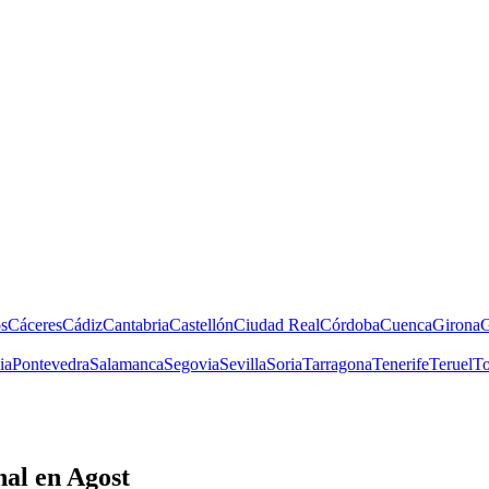
s
Cáceres
Cádiz
Cantabria
Castellón
Ciudad Real
Córdoba
Cuenca
Girona
G
ia
Pontevedra
Salamanca
Segovia
Sevilla
Soria
Tarragona
Tenerife
Teruel
To
nal
en Agost