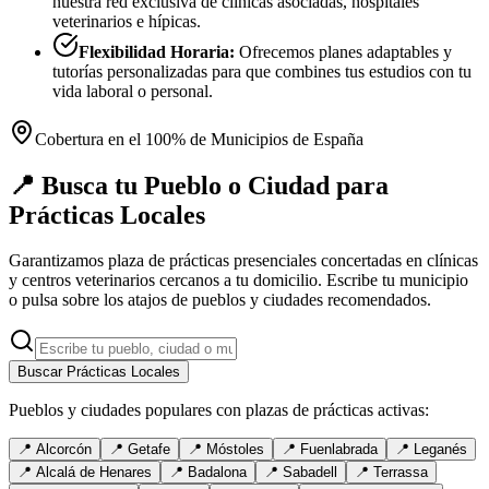
nuestra red exclusiva de clínicas asociadas, hospitales
veterinarios e hípicas.
Flexibilidad Horaria:
Ofrecemos planes adaptables y
tutorías personalizadas para que combines tus estudios con tu
vida laboral o personal.
Cobertura en el 100% de Municipios de España
📍 Busca tu Pueblo o Ciudad para
Prácticas Locales
Garantizamos plaza de prácticas presenciales concertadas en clínicas
y centros veterinarios cercanos a tu domicilio. Escribe tu municipio
o pulsa sobre los atajos de pueblos y ciudades recomendados.
Buscar Prácticas Locales
Pueblos y ciudades populares con plazas de prácticas activas:
📍
Alcorcón
📍
Getafe
📍
Móstoles
📍
Fuenlabrada
📍
Leganés
📍
Alcalá de Henares
📍
Badalona
📍
Sabadell
📍
Terrassa