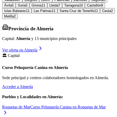
Ávila
5
Soria
5
Girona
11
Lleida
7
Tarragona
10
Castellón
9
Islas Baleares
11
Las Palmas
11
Santa Cruz de Tenerife
11
Ceuta
2
Melilla
2
Provincia de
Almería
Capital:
Almería
y
13
municipios principales
Ver oferta en
Almería
🏛️ Capital
Curso Peluquería Canina en Almería
Sede principal y centros colaboradores homologados en
Almería
.
Acceder a
Almería
Pueblos y Localidades en
Almería
:
Roquetas de Mar
Curso Peluquería Canina en Roquetas de Mar