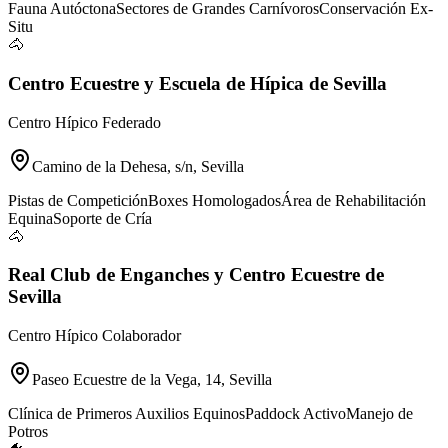
Fauna Autóctona
Sectores de Grandes Carnívoros
Conservación Ex-
Situ
🐴
Centro Ecuestre y Escuela de Hípica de Sevilla
Centro Hípico Federado
Camino de la Dehesa, s/n, Sevilla
Pistas de Competición
Boxes Homologados
Área de Rehabilitación
Equina
Soporte de Cría
🐴
Real Club de Enganches y Centro Ecuestre de
Sevilla
Centro Hípico Colaborador
Paseo Ecuestre de la Vega, 14, Sevilla
Clínica de Primeros Auxilios Equinos
Paddock Activo
Manejo de
Potros