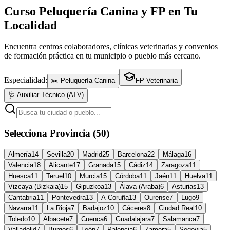
Curso Peluquería Canina y FP en Tu
Localidad
Encuentra centros colaboradores, clínicas veterinarias y convenios
de formación práctica en tu municipio o pueblo más cercano.
Especialidad:
✂️ Peluquería Canina
FP Veterinaria
🩺 Auxiliar Técnico (ATV)
Selecciona Provincia (50)
Almería
14
Sevilla
20
Madrid
25
Barcelona
22
Málaga
16
Valencia
18
Alicante
17
Granada
15
Cádiz
14
Zaragoza
11
Huesca
11
Teruel
10
Murcia
15
Córdoba
11
Jaén
11
Huelva
11
Vizcaya (Bizkaia)
15
Gipuzkoa
13
Álava (Araba)
6
Asturias
13
Cantabria
11
Pontevedra
13
A Coruña
13
Ourense
7
Lugo
9
Navarra
11
La Rioja
7
Badajoz
10
Cáceres
8
Ciudad Real
10
Toledo
10
Albacete
7
Cuenca
6
Guadalajara
7
Salamanca
7
Valladolid
7
Burgos
6
León
7
Palencia
6
Zamora
5
Segovia
5