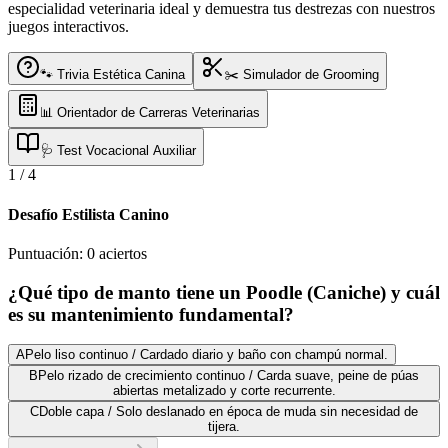
especialidad veterinaria ideal y demuestra tus destrezas con nuestros
juegos interactivos.
🐾 Trivia Estética Canina
✂️ Simulador de Grooming
📊 Orientador de Carreras Veterinarias
🩺 Test Vocacional Auxiliar
1
/
4
Desafío Estilista Canino
Puntuación:
0
aciertos
¿Qué tipo de manto tiene un Poodle (Caniche) y cuál
es su mantenimiento fundamental?
A
Pelo liso continuo / Cardado diario y baño con champú normal.
B
Pelo rizado de crecimiento continuo / Carda suave, peine de púas
abiertas metalizado y corte recurrente.
C
Doble capa / Solo deslanado en época de muda sin necesidad de
tijera.