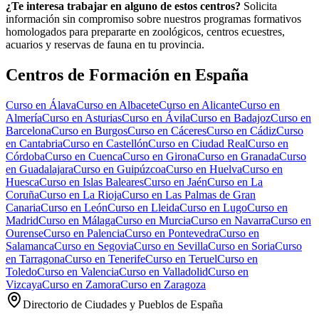
¿Te interesa trabajar en alguno de estos centros?
Solicita
información sin compromiso sobre nuestros programas formativos
homologados para prepararte en zoológicos, centros ecuestres,
acuarios y reservas de fauna en tu provincia.
Centros de Formación en España
Curso en
Álava
Curso en
Albacete
Curso en
Alicante
Curso en
Almería
Curso en
Asturias
Curso en
Ávila
Curso en
Badajoz
Curso en
Barcelona
Curso en
Burgos
Curso en
Cáceres
Curso en
Cádiz
Curso
en
Cantabria
Curso en
Castellón
Curso en
Ciudad Real
Curso en
Córdoba
Curso en
Cuenca
Curso en
Girona
Curso en
Granada
Curso
en
Guadalajara
Curso en
Guipúzcoa
Curso en
Huelva
Curso en
Huesca
Curso en
Islas Baleares
Curso en
Jaén
Curso en
La
Coruña
Curso en
La Rioja
Curso en
Las Palmas de Gran
Canaria
Curso en
León
Curso en
Lleida
Curso en
Lugo
Curso en
Madrid
Curso en
Málaga
Curso en
Murcia
Curso en
Navarra
Curso en
Ourense
Curso en
Palencia
Curso en
Pontevedra
Curso en
Salamanca
Curso en
Segovia
Curso en
Sevilla
Curso en
Soria
Curso
en
Tarragona
Curso en
Tenerife
Curso en
Teruel
Curso en
Toledo
Curso en
Valencia
Curso en
Valladolid
Curso en
Vizcaya
Curso en
Zamora
Curso en
Zaragoza
Directorio de Ciudades y Pueblos de España