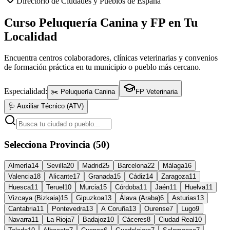
Directorio de Ciudades y Pueblos de España
Curso Peluquería Canina y FP en Tu
Localidad
Encuentra centros colaboradores, clínicas veterinarias y convenios
de formación práctica en tu municipio o pueblo más cercano.
Especialidad:
✂️ Peluquería Canina
FP Veterinaria
🩺 Auxiliar Técnico (ATV)
Selecciona Provincia (50)
Almería
14
Sevilla
20
Madrid
25
Barcelona
22
Málaga
16
Valencia
18
Alicante
17
Granada
15
Cádiz
14
Zaragoza
11
Huesca
11
Teruel
10
Murcia
15
Córdoba
11
Jaén
11
Huelva
11
Vizcaya (Bizkaia)
15
Gipuzkoa
13
Álava (Araba)
6
Asturias
13
Cantabria
11
Pontevedra
13
A Coruña
13
Ourense
7
Lugo
9
Navarra
11
La Rioja
7
Badajoz
10
Cáceres
8
Ciudad Real
10