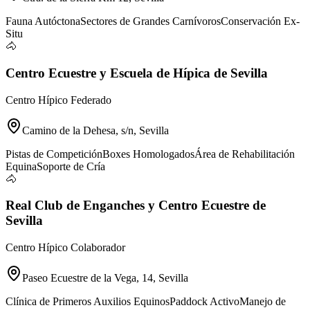
Fauna Autóctona
Sectores de Grandes Carnívoros
Conservación Ex-
Situ
🐴
Centro Ecuestre y Escuela de Hípica de Sevilla
Centro Hípico Federado
Camino de la Dehesa, s/n, Sevilla
Pistas de Competición
Boxes Homologados
Área de Rehabilitación
Equina
Soporte de Cría
🐴
Real Club de Enganches y Centro Ecuestre de
Sevilla
Centro Hípico Colaborador
Paseo Ecuestre de la Vega, 14, Sevilla
Clínica de Primeros Auxilios Equinos
Paddock Activo
Manejo de