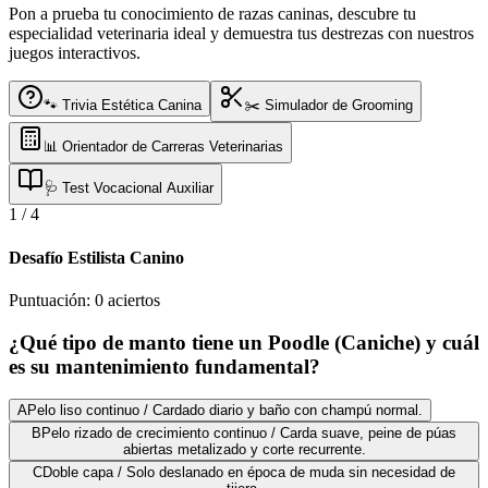
Pon a prueba tu conocimiento de razas caninas, descubre tu
especialidad veterinaria ideal y demuestra tus destrezas con nuestros
juegos interactivos.
🐾 Trivia Estética Canina
✂️ Simulador de Grooming
📊 Orientador de Carreras Veterinarias
🩺 Test Vocacional Auxiliar
1
/
4
Desafío Estilista Canino
Puntuación:
0
aciertos
¿Qué tipo de manto tiene un Poodle (Caniche) y cuál
es su mantenimiento fundamental?
A
Pelo liso continuo / Cardado diario y baño con champú normal.
B
Pelo rizado de crecimiento continuo / Carda suave, peine de púas
abiertas metalizado y corte recurrente.
C
Doble capa / Solo deslanado en época de muda sin necesidad de