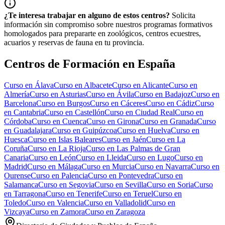
¿Te interesa trabajar en alguno de estos centros?
Solicita
información sin compromiso sobre nuestros programas formativos
homologados para prepararte en zoológicos, centros ecuestres,
acuarios y reservas de fauna en tu provincia.
Centros de Formación en España
Curso en
Álava
Curso en
Albacete
Curso en
Alicante
Curso en
Almería
Curso en
Asturias
Curso en
Ávila
Curso en
Badajoz
Curso en
Barcelona
Curso en
Burgos
Curso en
Cáceres
Curso en
Cádiz
Curso
en
Cantabria
Curso en
Castellón
Curso en
Ciudad Real
Curso en
Córdoba
Curso en
Cuenca
Curso en
Girona
Curso en
Granada
Curso
en
Guadalajara
Curso en
Guipúzcoa
Curso en
Huelva
Curso en
Huesca
Curso en
Islas Baleares
Curso en
Jaén
Curso en
La
Coruña
Curso en
La Rioja
Curso en
Las Palmas de Gran
Canaria
Curso en
León
Curso en
Lleida
Curso en
Lugo
Curso en
Madrid
Curso en
Málaga
Curso en
Murcia
Curso en
Navarra
Curso en
Ourense
Curso en
Palencia
Curso en
Pontevedra
Curso en
Salamanca
Curso en
Segovia
Curso en
Sevilla
Curso en
Soria
Curso
en
Tarragona
Curso en
Tenerife
Curso en
Teruel
Curso en
Toledo
Curso en
Valencia
Curso en
Valladolid
Curso en
Vizcaya
Curso en
Zamora
Curso en
Zaragoza