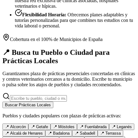
nuestra red exclusiva de clínicas asociadas, hospitales
veterinarios e hípicas.
Flexibilidad Horaria:
Ofrecemos planes adaptables y
tutorías personalizadas para que combines tus estudios con tu
vida laboral o personal.
Cobertura en el 100% de Municipios de España
📍 Busca tu Pueblo o Ciudad para
Prácticas Locales
Garantizamos plaza de prácticas presenciales concertadas en clínicas
y centros veterinarios cercanos a tu domicilio. Escribe tu municipio
o pulsa sobre los atajos de pueblos y ciudades recomendados.
Buscar Prácticas Locales
Pueblos y ciudades populares con plazas de prácticas activas:
📍
Alcorcón
📍
Getafe
📍
Móstoles
📍
Fuenlabrada
📍
Leganés
📍
Alcalá de Henares
📍
Badalona
📍
Sabadell
📍
Terrassa