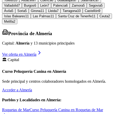
Toledo
10
Albacete
7
Cuenca
6
Guadalajara
7
Salamanca
7
Valladolid
7
Burgos
6
León
7
Palencia
6
Zamora
5
Segovia
5
Ávila
5
Soria
5
Girona
11
Lleida
7
Tarragona
10
Castellón
9
Islas Baleares
11
Las Palmas
11
Santa Cruz de Tenerife
11
Ceuta
2
Melilla
2
Provincia de
Almería
Capital:
Almería
y
13
municipios principales
Ver oferta en
Almería
🏛️ Capital
Curso Peluquería Canina en Almería
Sede principal y centros colaboradores homologados en
Almería
.
Acceder a
Almería
Pueblos y Localidades en
Almería
:
Roquetas de Mar
Curso Peluquería Canina en Roquetas de Mar