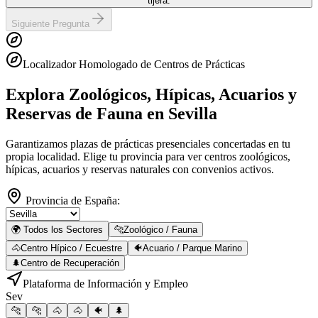
tijera.
Siguiente Pregunta
Localizador Homologado de Centros de Prácticas
Explora Zoológicos, Hípicas, Acuarios y
Reservas de Fauna
en Sevilla
Garantizamos plazas de prácticas presenciales concertadas en tu
propia localidad. Elige tu provincia para ver centros zoológicos,
hípicas, acuarios y reservas naturales con convenios activos.
Provincia de España:
🌍 Todos los Sectores
🐆
Zoológico / Fauna
🐴
Centro Hípico / Ecuestre
🐠
Acuario / Parque Marino
🌲
Centro de Recuperación
Plataforma de Información y Empleo
Sev
🐆
🐆
🐴
🐴
🐠
🌲