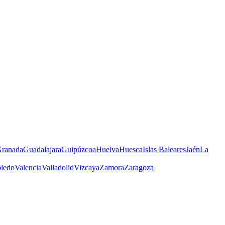
ranada
Guadalajara
Guipúzcoa
Huelva
Huesca
Islas Baleares
Jaén
La
ledo
Valencia
Valladolid
Vizcaya
Zamora
Zaragoza