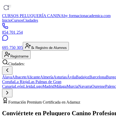
CURSOS PELUQUERÍA CANINA
by formacionacademica.com
Inicio
Cursos
Ciudades
854 701 254
695 750 305
📝 Registro de Alumnos
Registrarme
Ciudades:
Álava
Albacete
Alicante
Almería
Asturias
Ávila
Badajoz
Barcelona
Burgo
Coruña
La Rioja
Las Palmas de Gran
Canaria
León
Lleida
Lugo
Madrid
Málaga
Murcia
Navarra
Ourense
Palenc
Formación Premium Certificada en Adamuz
Conviértete en
Peluquero Canino
Profesio