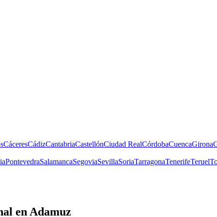
s
Cáceres
Cádiz
Cantabria
Castellón
Ciudad Real
Córdoba
Cuenca
Girona
G
ia
Pontevedra
Salamanca
Segovia
Sevilla
Soria
Tarragona
Tenerife
Teruel
To
nal
en Adamuz