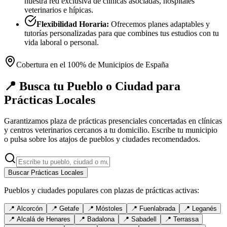
nuestra red exclusiva de clínicas asociadas, hospitales
veterinarios e hípicas.
Flexibilidad Horaria:
Ofrecemos planes adaptables y
tutorías personalizadas para que combines tus estudios con tu
vida laboral o personal.
Cobertura en el 100% de Municipios de España
📍 Busca tu Pueblo o Ciudad para
Prácticas Locales
Garantizamos plaza de prácticas presenciales concertadas en clínicas
y centros veterinarios cercanos a tu domicilio. Escribe tu municipio
o pulsa sobre los atajos de pueblos y ciudades recomendados.
Buscar Prácticas Locales
Pueblos y ciudades populares con plazas de prácticas activas:
📍
Alcorcón
📍
Getafe
📍
Móstoles
📍
Fuenlabrada
📍
Leganés
📍
Alcalá de Henares
📍
Badalona
📍
Sabadell
📍
Terrassa