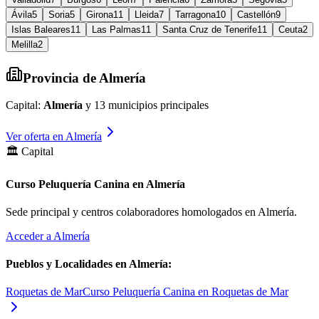
Ávila
5
Soria
5
Girona
11
Lleida
7
Tarragona
10
Castellón
9
Islas Baleares
11
Las Palmas
11
Santa Cruz de Tenerife
11
Ceuta
2
Melilla
2
Provincia de
Almería
Capital:
Almería
y
13
municipios principales
Ver oferta en
Almería
🏛️ Capital
Curso Peluquería Canina en Almería
Sede principal y centros colaboradores homologados en
Almería
.
Acceder a
Almería
Pueblos y Localidades en
Almería
:
Roquetas de Mar
Curso Peluquería Canina en Roquetas de Mar