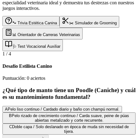
especialidad veterinaria ideal y demuestra tus destrezas con nuestros
juegos interactivos.
🐾 Trivia Estética Canina
✂️ Simulador de Grooming
📊 Orientador de Carreras Veterinarias
🩺 Test Vocacional Auxiliar
1
/
4
Desafío Estilista Canino
Puntuación:
0
aciertos
¿Qué tipo de manto tiene un Poodle (Caniche) y cuál
es su mantenimiento fundamental?
A
Pelo liso continuo / Cardado diario y baño con champú normal.
B
Pelo rizado de crecimiento continuo / Carda suave, peine de púas
abiertas metalizado y corte recurrente.
C
Doble capa / Solo deslanado en época de muda sin necesidad de
tijera.