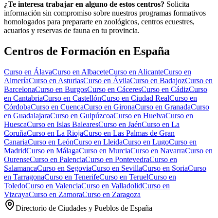
¿Te interesa trabajar en alguno de estos centros?
Solicita
información sin compromiso sobre nuestros programas formativos
homologados para prepararte en zoológicos, centros ecuestres,
acuarios y reservas de fauna en tu provincia.
Centros de Formación en España
Curso en
Álava
Curso en
Albacete
Curso en
Alicante
Curso en
Almería
Curso en
Asturias
Curso en
Ávila
Curso en
Badajoz
Curso en
Barcelona
Curso en
Burgos
Curso en
Cáceres
Curso en
Cádiz
Curso
en
Cantabria
Curso en
Castellón
Curso en
Ciudad Real
Curso en
Córdoba
Curso en
Cuenca
Curso en
Girona
Curso en
Granada
Curso
en
Guadalajara
Curso en
Guipúzcoa
Curso en
Huelva
Curso en
Huesca
Curso en
Islas Baleares
Curso en
Jaén
Curso en
La
Coruña
Curso en
La Rioja
Curso en
Las Palmas de Gran
Canaria
Curso en
León
Curso en
Lleida
Curso en
Lugo
Curso en
Madrid
Curso en
Málaga
Curso en
Murcia
Curso en
Navarra
Curso en
Ourense
Curso en
Palencia
Curso en
Pontevedra
Curso en
Salamanca
Curso en
Segovia
Curso en
Sevilla
Curso en
Soria
Curso
en
Tarragona
Curso en
Tenerife
Curso en
Teruel
Curso en
Toledo
Curso en
Valencia
Curso en
Valladolid
Curso en
Vizcaya
Curso en
Zamora
Curso en
Zaragoza
Directorio de Ciudades y Pueblos de España