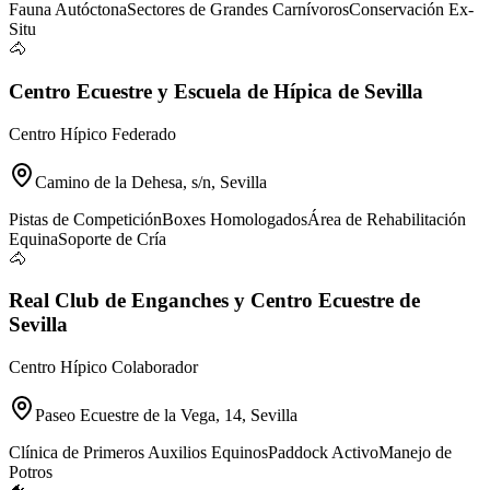
Fauna Autóctona
Sectores de Grandes Carnívoros
Conservación Ex-
Situ
🐴
Centro Ecuestre y Escuela de Hípica de Sevilla
Centro Hípico Federado
Camino de la Dehesa, s/n, Sevilla
Pistas de Competición
Boxes Homologados
Área de Rehabilitación
Equina
Soporte de Cría
🐴
Real Club de Enganches y Centro Ecuestre de
Sevilla
Centro Hípico Colaborador
Paseo Ecuestre de la Vega, 14, Sevilla
Clínica de Primeros Auxilios Equinos
Paddock Activo
Manejo de
Potros