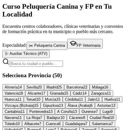
Curso Peluquería Canina y FP en Tu
Localidad
Encuentra centros colaboradores, clínicas veterinarias y convenios
de formación práctica en tu municipio o pueblo más cercano.
Especialidad:
✂️ Peluquería Canina
FP Veterinaria
🩺 Auxiliar Técnico (ATV)
Selecciona Provincia (50)
Almería
14
Sevilla
20
Madrid
25
Barcelona
22
Málaga
16
Valencia
18
Alicante
17
Granada
15
Cádiz
14
Zaragoza
11
Huesca
11
Teruel
10
Murcia
15
Córdoba
11
Jaén
11
Huelva
11
Vizcaya (Bizkaia)
15
Gipuzkoa
13
Álava (Araba)
6
Asturias
13
Cantabria
11
Pontevedra
13
A Coruña
13
Ourense
7
Lugo
9
Navarra
11
La Rioja
7
Badajoz
10
Cáceres
8
Ciudad Real
10
Toledo
10
Albacete
7
Cuenca
6
Guadalajara
7
Salamanca
7
Valladolid
7
Burgos
6
León
7
Palencia
6
Zamora
5
Segovia
5