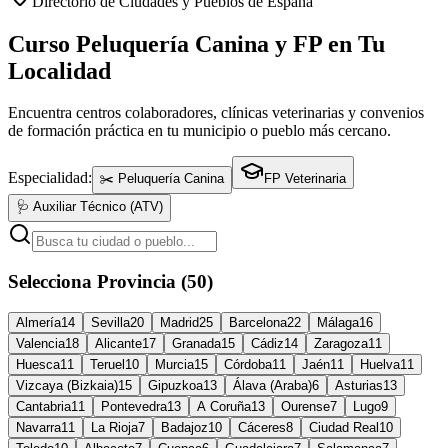
Directorio de Ciudades y Pueblos de España
Curso Peluquería Canina y FP en Tu
Localidad
Encuentra centros colaboradores, clínicas veterinarias y convenios
de formación práctica en tu municipio o pueblo más cercano.
Especialidad:
✂️ Peluquería Canina
FP Veterinaria
🩺 Auxiliar Técnico (ATV)
Selecciona Provincia (50)
Almería
14
Sevilla
20
Madrid
25
Barcelona
22
Málaga
16
Valencia
18
Alicante
17
Granada
15
Cádiz
14
Zaragoza
11
Huesca
11
Teruel
10
Murcia
15
Córdoba
11
Jaén
11
Huelva
11
Vizcaya (Bizkaia)
15
Gipuzkoa
13
Álava (Araba)
6
Asturias
13
Cantabria
11
Pontevedra
13
A Coruña
13
Ourense
7
Lugo
9
Navarra
11
La Rioja
7
Badajoz
10
Cáceres
8
Ciudad Real
10