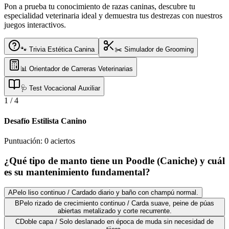
Pon a prueba tu conocimiento de razas caninas, descubre tu
especialidad veterinaria ideal y demuestra tus destrezas con nuestros
juegos interactivos.
🐾 Trivia Estética Canina
✂️ Simulador de Grooming
📊 Orientador de Carreras Veterinarias
🩺 Test Vocacional Auxiliar
1
/
4
Desafío Estilista Canino
Puntuación:
0
aciertos
¿Qué tipo de manto tiene un Poodle (Caniche) y cuál
es su mantenimiento fundamental?
A
Pelo liso continuo / Cardado diario y baño con champú normal.
B
Pelo rizado de crecimiento continuo / Carda suave, peine de púas
abiertas metalizado y corte recurrente.
C
Doble capa / Solo deslanado en época de muda sin necesidad de