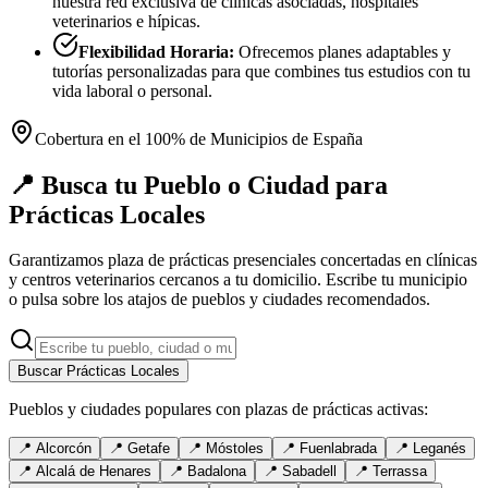
nuestra red exclusiva de clínicas asociadas, hospitales
veterinarios e hípicas.
Flexibilidad Horaria:
Ofrecemos planes adaptables y
tutorías personalizadas para que combines tus estudios con tu
vida laboral o personal.
Cobertura en el 100% de Municipios de España
📍 Busca tu Pueblo o Ciudad para
Prácticas Locales
Garantizamos plaza de prácticas presenciales concertadas en clínicas
y centros veterinarios cercanos a tu domicilio. Escribe tu municipio
o pulsa sobre los atajos de pueblos y ciudades recomendados.
Buscar Prácticas Locales
Pueblos y ciudades populares con plazas de prácticas activas:
📍
Alcorcón
📍
Getafe
📍
Móstoles
📍
Fuenlabrada
📍
Leganés
📍
Alcalá de Henares
📍
Badalona
📍
Sabadell
📍
Terrassa