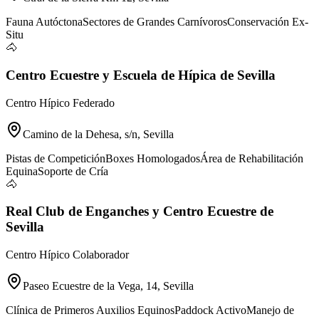
Fauna Autóctona
Sectores de Grandes Carnívoros
Conservación Ex-
Situ
🐴
Centro Ecuestre y Escuela de Hípica de Sevilla
Centro Hípico Federado
Camino de la Dehesa, s/n, Sevilla
Pistas de Competición
Boxes Homologados
Área de Rehabilitación
Equina
Soporte de Cría
🐴
Real Club de Enganches y Centro Ecuestre de
Sevilla
Centro Hípico Colaborador
Paseo Ecuestre de la Vega, 14, Sevilla
Clínica de Primeros Auxilios Equinos
Paddock Activo
Manejo de