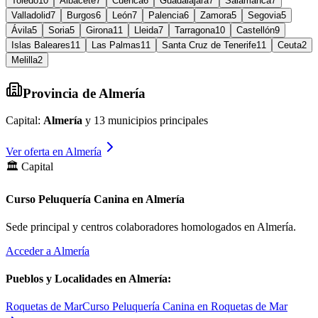
Toledo
10
Albacete
7
Cuenca
6
Guadalajara
7
Salamanca
7
Valladolid
7
Burgos
6
León
7
Palencia
6
Zamora
5
Segovia
5
Ávila
5
Soria
5
Girona
11
Lleida
7
Tarragona
10
Castellón
9
Islas Baleares
11
Las Palmas
11
Santa Cruz de Tenerife
11
Ceuta
2
Melilla
2
Provincia de
Almería
Capital:
Almería
y
13
municipios principales
Ver oferta en
Almería
🏛️ Capital
Curso Peluquería Canina en Almería
Sede principal y centros colaboradores homologados en
Almería
.
Acceder a
Almería
Pueblos y Localidades en
Almería
:
Roquetas de Mar
Curso Peluquería Canina en Roquetas de Mar