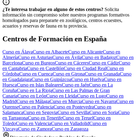
¿Te interesa trabajar en alguno de estos centros?
Solicita
información sin compromiso sobre nuestros programas formativos
homologados para prepararte en zoológicos, centros ecuestres,
acuarios y reservas de fauna en tu provincia.
Centros de Formación en España
Curso en
Álava
Curso en
Albacete
Curso en
Alicante
Curso en
Almería
Curso en
Asturias
Curso en
Ávila
Curso en
Badajoz
Curso en
Barcelona
Curso en
Burgos
Curso en
Cáceres
Curso en
Cádiz
Curso
en
Cantabria
Curso en
Castellón
Curso en
Ciudad Real
Curso en
Córdoba
Curso en
Cuenca
Curso en
Girona
Curso en
Granada
Curso
en
Guadalajara
Curso en
Guipúzcoa
Curso en
Huelva
Curso en
Huesca
Curso en
Islas Baleares
Curso en
Jaén
Curso en
La
Coruña
Curso en
La Rioja
Curso en
Las Palmas de Gran
Canaria
Curso en
León
Curso en
Lleida
Curso en
Lugo
Curso en
Madrid
Curso en
Málaga
Curso en
Murcia
Curso en
Navarra
Curso en
Ourense
Curso en
Palencia
Curso en
Pontevedra
Curso en
Salamanca
Curso en
Segovia
Curso en
Sevilla
Curso en
Soria
Curso
en
Tarragona
Curso en
Tenerife
Curso en
Teruel
Curso en
Toledo
Curso en
Valencia
Curso en
Valladolid
Curso en
Vizcaya
Curso en
Zamora
Curso en
Zaragoza