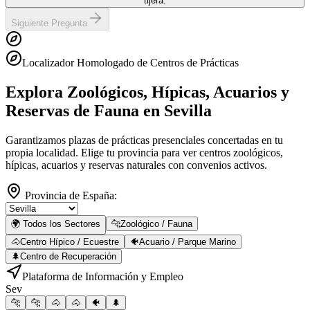
tijera.
Siguiente Pregunta
Localizador Homologado de Centros de Prácticas
Explora Zoológicos, Hípicas, Acuarios y
Reservas de Fauna
en Sevilla
Garantizamos plazas de prácticas presenciales concertadas en tu
propia localidad. Elige tu provincia para ver centros zoológicos,
hípicas, acuarios y reservas naturales con convenios activos.
Provincia de España:
🌍 Todos los Sectores
🐆
Zoológico / Fauna
🐴
Centro Hípico / Ecuestre
🐠
Acuario / Parque Marino
🌲
Centro de Recuperación
Plataforma de Información y Empleo
Sev
🐆
🐆
🐴
🐴
🐠
🌲