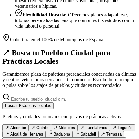
nuestra red exclusiva de clínicas asociadas, hospitales
veterinarios e hípicas.
Flexibilidad Horaria:
Ofrecemos planes adaptables y
tutorías personalizadas para que combines tus estudios con tu
vida laboral o personal.
Cobertura en el 100% de Municipios de España
📍 Busca tu Pueblo o Ciudad para
Prácticas Locales
Garantizamos plaza de prácticas presenciales concertadas en clínicas
y centros veterinarios cercanos a tu domicilio. Escribe tu municipio
o pulsa sobre los atajos de pueblos y ciudades recomendados.
Buscar Prácticas Locales
Pueblos y ciudades populares con plazas de prácticas activas:
📍
Alcorcón
📍
Getafe
📍
Móstoles
📍
Fuenlabrada
📍
Leganés
📍
Alcalá de Henares
📍
Badalona
📍
Sabadell
📍
Terrassa