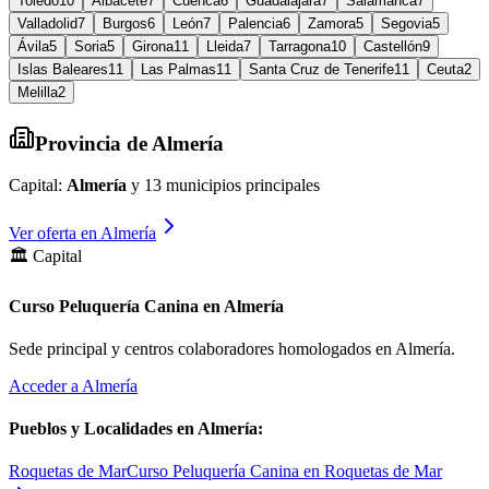
Toledo
10
Albacete
7
Cuenca
6
Guadalajara
7
Salamanca
7
Valladolid
7
Burgos
6
León
7
Palencia
6
Zamora
5
Segovia
5
Ávila
5
Soria
5
Girona
11
Lleida
7
Tarragona
10
Castellón
9
Islas Baleares
11
Las Palmas
11
Santa Cruz de Tenerife
11
Ceuta
2
Melilla
2
Provincia de
Almería
Capital:
Almería
y
13
municipios principales
Ver oferta en
Almería
🏛️ Capital
Curso Peluquería Canina en Almería
Sede principal y centros colaboradores homologados en
Almería
.
Acceder a
Almería
Pueblos y Localidades en
Almería
:
Roquetas de Mar
Curso Peluquería Canina en Roquetas de Mar