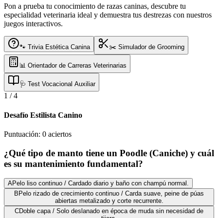
Pon a prueba tu conocimiento de razas caninas, descubre tu
especialidad veterinaria ideal y demuestra tus destrezas con nuestros
juegos interactivos.
🐾 Trivia Estética Canina
✂️ Simulador de Grooming
📊 Orientador de Carreras Veterinarias
🩺 Test Vocacional Auxiliar
1
/
4
Desafío Estilista Canino
Puntuación:
0
aciertos
¿Qué tipo de manto tiene un Poodle (Caniche) y cuál
es su mantenimiento fundamental?
A
Pelo liso continuo / Cardado diario y baño con champú normal.
B
Pelo rizado de crecimiento continuo / Carda suave, peine de púas
abiertas metalizado y corte recurrente.
C
Doble capa / Solo deslanado en época de muda sin necesidad de