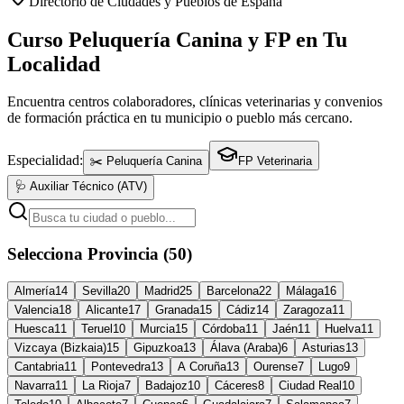
Directorio de Ciudades y Pueblos de España
Curso Peluquería Canina y FP en Tu
Localidad
Encuentra centros colaboradores, clínicas veterinarias y convenios
de formación práctica en tu municipio o pueblo más cercano.
Especialidad:
✂️ Peluquería Canina
FP Veterinaria
🩺 Auxiliar Técnico (ATV)
Selecciona Provincia (50)
Almería
14
Sevilla
20
Madrid
25
Barcelona
22
Málaga
16
Valencia
18
Alicante
17
Granada
15
Cádiz
14
Zaragoza
11
Huesca
11
Teruel
10
Murcia
15
Córdoba
11
Jaén
11
Huelva
11
Vizcaya (Bizkaia)
15
Gipuzkoa
13
Álava (Araba)
6
Asturias
13
Cantabria
11
Pontevedra
13
A Coruña
13
Ourense
7
Lugo
9
Navarra
11
La Rioja
7
Badajoz
10
Cáceres
8
Ciudad Real
10