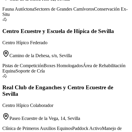
Fauna Autóctona
Sectores de Grandes Carnívoros
Conservación Ex-
Situ
🐴
Centro Ecuestre y Escuela de Hípica de Sevilla
Centro Hípico Federado
Camino de la Dehesa, s/n, Sevilla
Pistas de Competición
Boxes Homologados
Área de Rehabilitación
Equina
Soporte de Cría
🐴
Real Club de Enganches y Centro Ecuestre de
Sevilla
Centro Hípico Colaborador
Paseo Ecuestre de la Vega, 14, Sevilla
Clínica de Primeros Auxilios Equinos
Paddock Activo
Manejo de