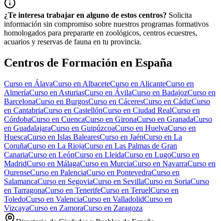
¿Te interesa trabajar en alguno de estos centros?
Solicita
información sin compromiso sobre nuestros programas formativos
homologados para prepararte en zoológicos, centros ecuestres,
acuarios y reservas de fauna en tu provincia.
Centros de Formación en España
Curso en
Álava
Curso en
Albacete
Curso en
Alicante
Curso en
Almería
Curso en
Asturias
Curso en
Ávila
Curso en
Badajoz
Curso en
Barcelona
Curso en
Burgos
Curso en
Cáceres
Curso en
Cádiz
Curso
en
Cantabria
Curso en
Castellón
Curso en
Ciudad Real
Curso en
Córdoba
Curso en
Cuenca
Curso en
Girona
Curso en
Granada
Curso
en
Guadalajara
Curso en
Guipúzcoa
Curso en
Huelva
Curso en
Huesca
Curso en
Islas Baleares
Curso en
Jaén
Curso en
La
Coruña
Curso en
La Rioja
Curso en
Las Palmas de Gran
Canaria
Curso en
León
Curso en
Lleida
Curso en
Lugo
Curso en
Madrid
Curso en
Málaga
Curso en
Murcia
Curso en
Navarra
Curso en
Ourense
Curso en
Palencia
Curso en
Pontevedra
Curso en
Salamanca
Curso en
Segovia
Curso en
Sevilla
Curso en
Soria
Curso
en
Tarragona
Curso en
Tenerife
Curso en
Teruel
Curso en
Toledo
Curso en
Valencia
Curso en
Valladolid
Curso en
Vizcaya
Curso en
Zamora
Curso en
Zaragoza