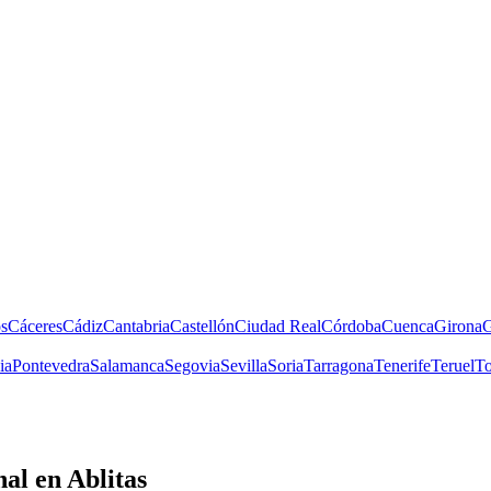
s
Cáceres
Cádiz
Cantabria
Castellón
Ciudad Real
Córdoba
Cuenca
Girona
G
ia
Pontevedra
Salamanca
Segovia
Sevilla
Soria
Tarragona
Tenerife
Teruel
To
nal
en Ablitas