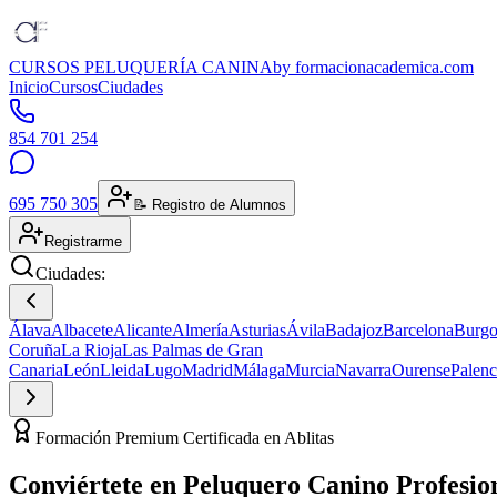
CURSOS PELUQUERÍA CANINA
by formacionacademica.com
Inicio
Cursos
Ciudades
854 701 254
695 750 305
📝 Registro de Alumnos
Registrarme
Ciudades:
Álava
Albacete
Alicante
Almería
Asturias
Ávila
Badajoz
Barcelona
Burgo
Coruña
La Rioja
Las Palmas de Gran
Canaria
León
Lleida
Lugo
Madrid
Málaga
Murcia
Navarra
Ourense
Palenc
Formación Premium Certificada en Ablitas
Conviértete en
Peluquero Canino
Profesio