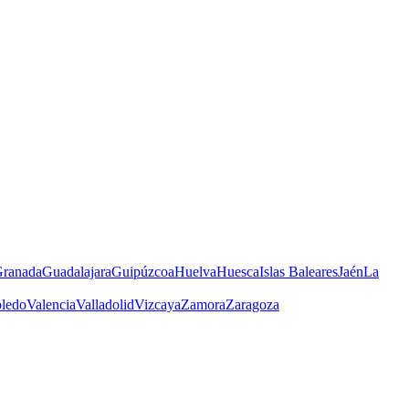
ranada
Guadalajara
Guipúzcoa
Huelva
Huesca
Islas Baleares
Jaén
La
ledo
Valencia
Valladolid
Vizcaya
Zamora
Zaragoza