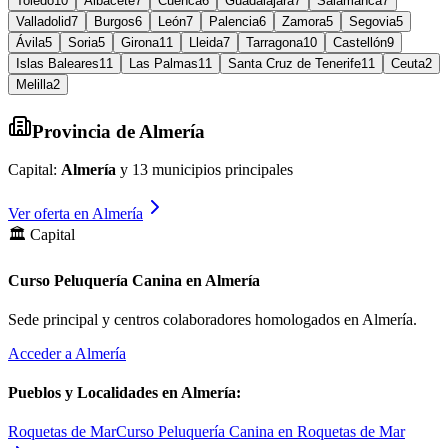
Toledo
10
Albacete
7
Cuenca
6
Guadalajara
7
Salamanca
7
Valladolid
7
Burgos
6
León
7
Palencia
6
Zamora
5
Segovia
5
Ávila
5
Soria
5
Girona
11
Lleida
7
Tarragona
10
Castellón
9
Islas Baleares
11
Las Palmas
11
Santa Cruz de Tenerife
11
Ceuta
2
Melilla
2
Provincia de
Almería
Capital:
Almería
y
13
municipios principales
Ver oferta en
Almería
🏛️ Capital
Curso Peluquería Canina en Almería
Sede principal y centros colaboradores homologados en
Almería
.
Acceder a
Almería
Pueblos y Localidades en
Almería
:
Roquetas de Mar
Curso Peluquería Canina en Roquetas de Mar