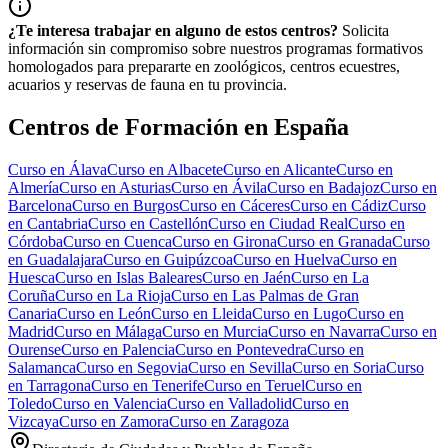
¿Te interesa trabajar en alguno de estos centros?
Solicita
información sin compromiso sobre nuestros programas formativos
homologados para prepararte en zoológicos, centros ecuestres,
acuarios y reservas de fauna en tu provincia.
Centros de Formación en España
Curso en
Álava
Curso en
Albacete
Curso en
Alicante
Curso en
Almería
Curso en
Asturias
Curso en
Ávila
Curso en
Badajoz
Curso en
Barcelona
Curso en
Burgos
Curso en
Cáceres
Curso en
Cádiz
Curso
en
Cantabria
Curso en
Castellón
Curso en
Ciudad Real
Curso en
Córdoba
Curso en
Cuenca
Curso en
Girona
Curso en
Granada
Curso
en
Guadalajara
Curso en
Guipúzcoa
Curso en
Huelva
Curso en
Huesca
Curso en
Islas Baleares
Curso en
Jaén
Curso en
La
Coruña
Curso en
La Rioja
Curso en
Las Palmas de Gran
Canaria
Curso en
León
Curso en
Lleida
Curso en
Lugo
Curso en
Madrid
Curso en
Málaga
Curso en
Murcia
Curso en
Navarra
Curso en
Ourense
Curso en
Palencia
Curso en
Pontevedra
Curso en
Salamanca
Curso en
Segovia
Curso en
Sevilla
Curso en
Soria
Curso
en
Tarragona
Curso en
Tenerife
Curso en
Teruel
Curso en
Toledo
Curso en
Valencia
Curso en
Valladolid
Curso en
Vizcaya
Curso en
Zamora
Curso en
Zaragoza