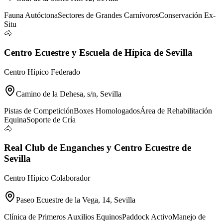
Fauna Autóctona
Sectores de Grandes Carnívoros
Conservación Ex-
Situ
🐴
Centro Ecuestre y Escuela de Hípica de Sevilla
Centro Hípico Federado
Camino de la Dehesa, s/n, Sevilla
Pistas de Competición
Boxes Homologados
Área de Rehabilitación
Equina
Soporte de Cría
🐴
Real Club de Enganches y Centro Ecuestre de
Sevilla
Centro Hípico Colaborador
Paseo Ecuestre de la Vega, 14, Sevilla
Clínica de Primeros Auxilios Equinos
Paddock Activo
Manejo de