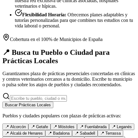
nuestra red exclusiva de clínicas asociadas, hospitales
veterinarios e hípicas.
Flexibilidad Horaria:
Ofrecemos planes adaptables y
tutorías personalizadas para que combines tus estudios con tu
vida laboral o personal.
Cobertura en el 100% de Municipios de España
📍 Busca tu Pueblo o Ciudad para
Prácticas Locales
Garantizamos plaza de prácticas presenciales concertadas en clínicas
y centros veterinarios cercanos a tu domicilio. Escribe tu municipio
o pulsa sobre los atajos de pueblos y ciudades recomendados.
Buscar Prácticas Locales
Pueblos y ciudades populares con plazas de prácticas activas:
📍
Alcorcón
📍
Getafe
📍
Móstoles
📍
Fuenlabrada
📍
Leganés
📍
Alcalá de Henares
📍
Badalona
📍
Sabadell
📍
Terrassa