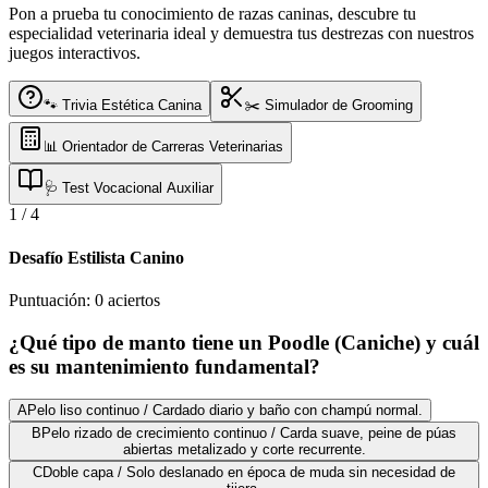
Pon a prueba tu conocimiento de razas caninas, descubre tu
especialidad veterinaria ideal y demuestra tus destrezas con nuestros
juegos interactivos.
🐾 Trivia Estética Canina
✂️ Simulador de Grooming
📊 Orientador de Carreras Veterinarias
🩺 Test Vocacional Auxiliar
1
/
4
Desafío Estilista Canino
Puntuación:
0
aciertos
¿Qué tipo de manto tiene un Poodle (Caniche) y cuál
es su mantenimiento fundamental?
A
Pelo liso continuo / Cardado diario y baño con champú normal.
B
Pelo rizado de crecimiento continuo / Carda suave, peine de púas
abiertas metalizado y corte recurrente.
C
Doble capa / Solo deslanado en época de muda sin necesidad de