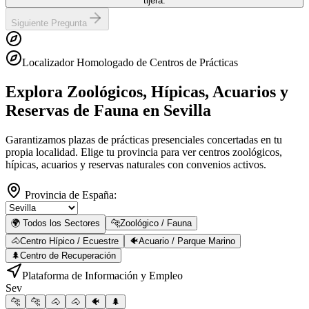
tijera.
Siguiente Pregunta
Localizador Homologado de Centros de Prácticas
Explora Zoológicos, Hípicas, Acuarios y
Reservas de Fauna
en Sevilla
Garantizamos plazas de prácticas presenciales concertadas en tu
propia localidad. Elige tu provincia para ver centros zoológicos,
hípicas, acuarios y reservas naturales con convenios activos.
Provincia de España:
🌍 Todos los Sectores
🐆
Zoológico / Fauna
🐴
Centro Hípico / Ecuestre
🐠
Acuario / Parque Marino
🌲
Centro de Recuperación
Plataforma de Información y Empleo
Sev
🐆
🐆
🐴
🐴
🐠
🌲