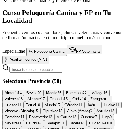
Directorio de Ciudades y Pueblos de España
Curso Peluquería Canina y FP en Tu
Localidad
Encuentra centros colaboradores, clínicas veterinarias y convenios
de formación práctica en tu municipio o pueblo más cercano.
Especialidad:
✂️ Peluquería Canina
FP Veterinaria
🩺 Auxiliar Técnico (ATV)
Selecciona Provincia (50)
Almería
14
Sevilla
20
Madrid
25
Barcelona
22
Málaga
16
Valencia
18
Alicante
17
Granada
15
Cádiz
14
Zaragoza
11
Huesca
11
Teruel
10
Murcia
15
Córdoba
11
Jaén
11
Huelva
11
Vizcaya (Bizkaia)
15
Gipuzkoa
13
Álava (Araba)
6
Asturias
13
Cantabria
11
Pontevedra
13
A Coruña
13
Ourense
7
Lugo
9
Navarra
11
La Rioja
7
Badajoz
10
Cáceres
8
Ciudad Real
10