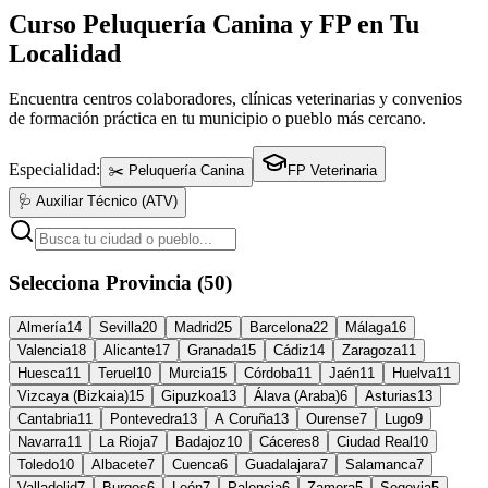
Curso Peluquería Canina y FP en Tu
Localidad
Encuentra centros colaboradores, clínicas veterinarias y convenios
de formación práctica en tu municipio o pueblo más cercano.
Especialidad:
✂️ Peluquería Canina
FP Veterinaria
🩺 Auxiliar Técnico (ATV)
Selecciona Provincia (50)
Almería
14
Sevilla
20
Madrid
25
Barcelona
22
Málaga
16
Valencia
18
Alicante
17
Granada
15
Cádiz
14
Zaragoza
11
Huesca
11
Teruel
10
Murcia
15
Córdoba
11
Jaén
11
Huelva
11
Vizcaya (Bizkaia)
15
Gipuzkoa
13
Álava (Araba)
6
Asturias
13
Cantabria
11
Pontevedra
13
A Coruña
13
Ourense
7
Lugo
9
Navarra
11
La Rioja
7
Badajoz
10
Cáceres
8
Ciudad Real
10
Toledo
10
Albacete
7
Cuenca
6
Guadalajara
7
Salamanca
7
Valladolid
7
Burgos
6
León
7
Palencia
6
Zamora
5
Segovia
5