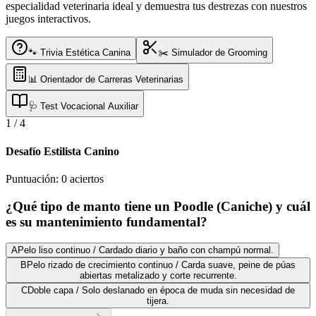
especialidad veterinaria ideal y demuestra tus destrezas con nuestros
juegos interactivos.
🐾 Trivia Estética Canina
✂️ Simulador de Grooming
📊 Orientador de Carreras Veterinarias
🩺 Test Vocacional Auxiliar
1
/
4
Desafío Estilista Canino
Puntuación:
0
aciertos
¿Qué tipo de manto tiene un Poodle (Caniche) y cuál
es su mantenimiento fundamental?
A
Pelo liso continuo / Cardado diario y baño con champú normal.
B
Pelo rizado de crecimiento continuo / Carda suave, peine de púas
abiertas metalizado y corte recurrente.
C
Doble capa / Solo deslanado en época de muda sin necesidad de
tijera.