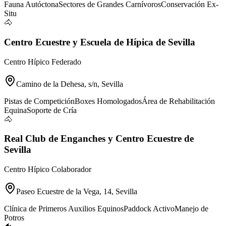
Fauna Autóctona
Sectores de Grandes Carnívoros
Conservación Ex-
Situ
🐴
Centro Ecuestre y Escuela de Hípica de Sevilla
Centro Hípico Federado
Camino de la Dehesa, s/n, Sevilla
Pistas de Competición
Boxes Homologados
Área de Rehabilitación
Equina
Soporte de Cría
🐴
Real Club de Enganches y Centro Ecuestre de
Sevilla
Centro Hípico Colaborador
Paseo Ecuestre de la Vega, 14, Sevilla
Clínica de Primeros Auxilios Equinos
Paddock Activo
Manejo de
Potros