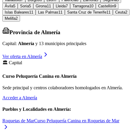
Ávila
5
Soria
5
Girona
11
Lleida
7
Tarragona
10
Castellón
9
Islas Baleares
11
Las Palmas
11
Santa Cruz de Tenerife
11
Ceuta
2
Melilla
2
Provincia de
Almería
Capital:
Almería
y
13
municipios principales
Ver oferta en
Almería
🏛️ Capital
Curso Peluquería Canina en Almería
Sede principal y centros colaboradores homologados en
Almería
.
Acceder a
Almería
Pueblos y Localidades en
Almería
:
Roquetas de Mar
Curso Peluquería Canina en Roquetas de Mar