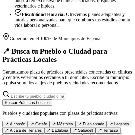
nuestra red exclusiva de clínicas asociadas, hospitales
veterinarios e hípicas.
Flexibilidad Horaria:
Ofrecemos planes adaptables y
tutorías personalizadas para que combines tus estudios con tu
vida laboral o personal.
Cobertura en el 100% de Municipios de España
📍 Busca tu Pueblo o Ciudad para
Prácticas Locales
Garantizamos plaza de prácticas presenciales concertadas en clínicas
y centros veterinarios cercanos a tu domicilio. Escribe tu municipio
o pulsa sobre los atajos de pueblos y ciudades recomendados.
Buscar Prácticas Locales
Pueblos y ciudades populares con plazas de prácticas activas:
📍
Alcorcón
📍
Getafe
📍
Móstoles
📍
Fuenlabrada
📍
Leganés
📍
Alcalá de Henares
📍
Badalona
📍
Sabadell
📍
Terrassa