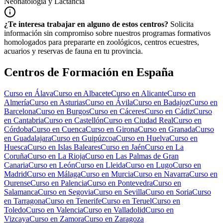
Neonatología y Lactancia
¿Te interesa trabajar en alguno de estos centros?
Solicita
información sin compromiso sobre nuestros programas formativos
homologados para prepararte en zoológicos, centros ecuestres,
acuarios y reservas de fauna en tu provincia.
Centros de Formación en España
Curso en
Álava
Curso en
Albacete
Curso en
Alicante
Curso en
Almería
Curso en
Asturias
Curso en
Ávila
Curso en
Badajoz
Curso en
Barcelona
Curso en
Burgos
Curso en
Cáceres
Curso en
Cádiz
Curso
en
Cantabria
Curso en
Castellón
Curso en
Ciudad Real
Curso en
Córdoba
Curso en
Cuenca
Curso en
Girona
Curso en
Granada
Curso
en
Guadalajara
Curso en
Guipúzcoa
Curso en
Huelva
Curso en
Huesca
Curso en
Islas Baleares
Curso en
Jaén
Curso en
La
Coruña
Curso en
La Rioja
Curso en
Las Palmas de Gran
Canaria
Curso en
León
Curso en
Lleida
Curso en
Lugo
Curso en
Madrid
Curso en
Málaga
Curso en
Murcia
Curso en
Navarra
Curso en
Ourense
Curso en
Palencia
Curso en
Pontevedra
Curso en
Salamanca
Curso en
Segovia
Curso en
Sevilla
Curso en
Soria
Curso
en
Tarragona
Curso en
Tenerife
Curso en
Teruel
Curso en
Toledo
Curso en
Valencia
Curso en
Valladolid
Curso en
Vizcaya
Curso en
Zamora
Curso en
Zaragoza