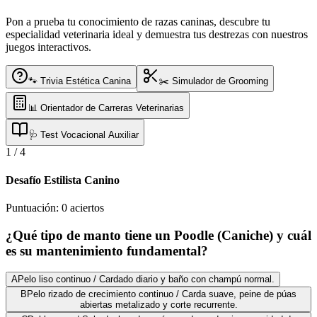
Pon a prueba tu conocimiento de razas caninas, descubre tu
especialidad veterinaria ideal y demuestra tus destrezas con nuestros
juegos interactivos.
🐾 Trivia Estética Canina
✂️ Simulador de Grooming
📊 Orientador de Carreras Veterinarias
🩺 Test Vocacional Auxiliar
1
/
4
Desafío Estilista Canino
Puntuación:
0
aciertos
¿Qué tipo de manto tiene un Poodle (Caniche) y cuál
es su mantenimiento fundamental?
A
Pelo liso continuo / Cardado diario y baño con champú normal.
B
Pelo rizado de crecimiento continuo / Carda suave, peine de púas
abiertas metalizado y corte recurrente.