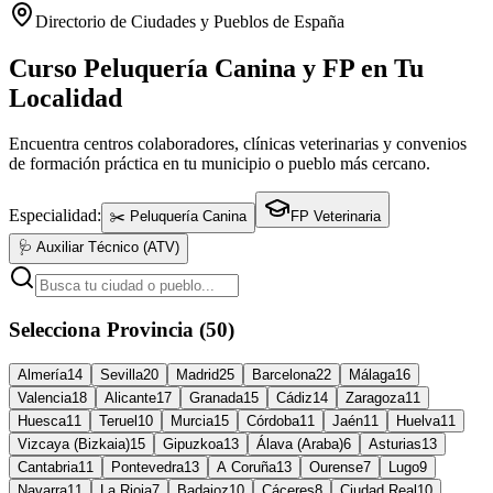
Directorio de Ciudades y Pueblos de España
Curso Peluquería Canina y FP en Tu
Localidad
Encuentra centros colaboradores, clínicas veterinarias y convenios
de formación práctica en tu municipio o pueblo más cercano.
Especialidad:
✂️ Peluquería Canina
FP Veterinaria
🩺 Auxiliar Técnico (ATV)
Selecciona Provincia (50)
Almería
14
Sevilla
20
Madrid
25
Barcelona
22
Málaga
16
Valencia
18
Alicante
17
Granada
15
Cádiz
14
Zaragoza
11
Huesca
11
Teruel
10
Murcia
15
Córdoba
11
Jaén
11
Huelva
11
Vizcaya (Bizkaia)
15
Gipuzkoa
13
Álava (Araba)
6
Asturias
13
Cantabria
11
Pontevedra
13
A Coruña
13
Ourense
7
Lugo
9
Navarra
11
La Rioja
7
Badajoz
10
Cáceres
8
Ciudad Real
10