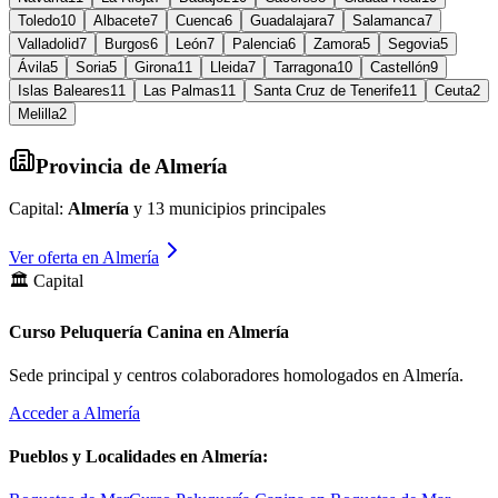
Toledo
10
Albacete
7
Cuenca
6
Guadalajara
7
Salamanca
7
Valladolid
7
Burgos
6
León
7
Palencia
6
Zamora
5
Segovia
5
Ávila
5
Soria
5
Girona
11
Lleida
7
Tarragona
10
Castellón
9
Islas Baleares
11
Las Palmas
11
Santa Cruz de Tenerife
11
Ceuta
2
Melilla
2
Provincia de
Almería
Capital:
Almería
y
13
municipios principales
Ver oferta en
Almería
🏛️ Capital
Curso Peluquería Canina en Almería
Sede principal y centros colaboradores homologados en
Almería
.
Acceder a
Almería
Pueblos y Localidades en
Almería
: