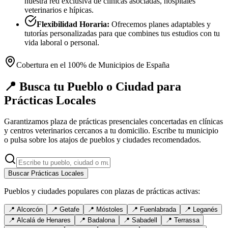
nuestra red exclusiva de clínicas asociadas, hospitales
veterinarios e hípicas.
Flexibilidad Horaria:
Ofrecemos planes adaptables y
tutorías personalizadas para que combines tus estudios con tu
vida laboral o personal.
Cobertura en el 100% de Municipios de España
📍 Busca tu Pueblo o Ciudad para
Prácticas Locales
Garantizamos plaza de prácticas presenciales concertadas en clínicas
y centros veterinarios cercanos a tu domicilio. Escribe tu municipio
o pulsa sobre los atajos de pueblos y ciudades recomendados.
Buscar Prácticas Locales
Pueblos y ciudades populares con plazas de prácticas activas:
📍
Alcorcón
📍
Getafe
📍
Móstoles
📍
Fuenlabrada
📍
Leganés
📍
Alcalá de Henares
📍
Badalona
📍
Sabadell
📍
Terrassa