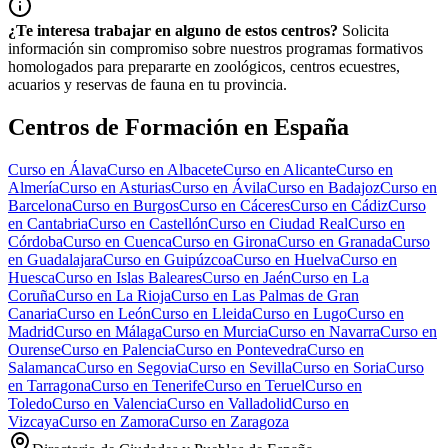
¿Te interesa trabajar en alguno de estos centros?
Solicita
información sin compromiso sobre nuestros programas formativos
homologados para prepararte en zoológicos, centros ecuestres,
acuarios y reservas de fauna en tu provincia.
Centros de Formación en España
Curso en
Álava
Curso en
Albacete
Curso en
Alicante
Curso en
Almería
Curso en
Asturias
Curso en
Ávila
Curso en
Badajoz
Curso en
Barcelona
Curso en
Burgos
Curso en
Cáceres
Curso en
Cádiz
Curso
en
Cantabria
Curso en
Castellón
Curso en
Ciudad Real
Curso en
Córdoba
Curso en
Cuenca
Curso en
Girona
Curso en
Granada
Curso
en
Guadalajara
Curso en
Guipúzcoa
Curso en
Huelva
Curso en
Huesca
Curso en
Islas Baleares
Curso en
Jaén
Curso en
La
Coruña
Curso en
La Rioja
Curso en
Las Palmas de Gran
Canaria
Curso en
León
Curso en
Lleida
Curso en
Lugo
Curso en
Madrid
Curso en
Málaga
Curso en
Murcia
Curso en
Navarra
Curso en
Ourense
Curso en
Palencia
Curso en
Pontevedra
Curso en
Salamanca
Curso en
Segovia
Curso en
Sevilla
Curso en
Soria
Curso
en
Tarragona
Curso en
Tenerife
Curso en
Teruel
Curso en
Toledo
Curso en
Valencia
Curso en
Valladolid
Curso en
Vizcaya
Curso en
Zamora
Curso en
Zaragoza