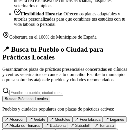
nuestra red exclusiva de clínicas asociadas, hospitales
veterinarios e hípicas.
Flexibilidad Horaria:
Ofrecemos planes adaptables y
tutorías personalizadas para que combines tus estudios con tu
vida laboral o personal.
Cobertura en el 100% de Municipios de España
📍 Busca tu Pueblo o Ciudad para
Prácticas Locales
Garantizamos plaza de prácticas presenciales concertadas en clínicas
y centros veterinarios cercanos a tu domicilio. Escribe tu municipio
o pulsa sobre los atajos de pueblos y ciudades recomendados.
Buscar Prácticas Locales
Pueblos y ciudades populares con plazas de prácticas activas:
📍
Alcorcón
📍
Getafe
📍
Móstoles
📍
Fuenlabrada
📍
Leganés
📍
Alcalá de Henares
📍
Badalona
📍
Sabadell
📍
Terrassa