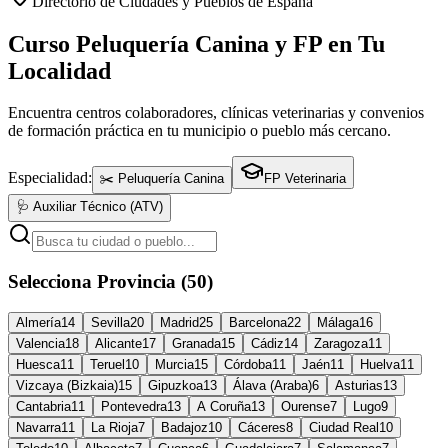
Directorio de Ciudades y Pueblos de España
Curso Peluquería Canina y FP en Tu
Localidad
Encuentra centros colaboradores, clínicas veterinarias y convenios
de formación práctica en tu municipio o pueblo más cercano.
Especialidad:
✂️ Peluquería Canina
FP Veterinaria
🩺 Auxiliar Técnico (ATV)
Selecciona Provincia (50)
Almería
14
Sevilla
20
Madrid
25
Barcelona
22
Málaga
16
Valencia
18
Alicante
17
Granada
15
Cádiz
14
Zaragoza
11
Huesca
11
Teruel
10
Murcia
15
Córdoba
11
Jaén
11
Huelva
11
Vizcaya (Bizkaia)
15
Gipuzkoa
13
Álava (Araba)
6
Asturias
13
Cantabria
11
Pontevedra
13
A Coruña
13
Ourense
7
Lugo
9
Navarra
11
La Rioja
7
Badajoz
10
Cáceres
8
Ciudad Real
10