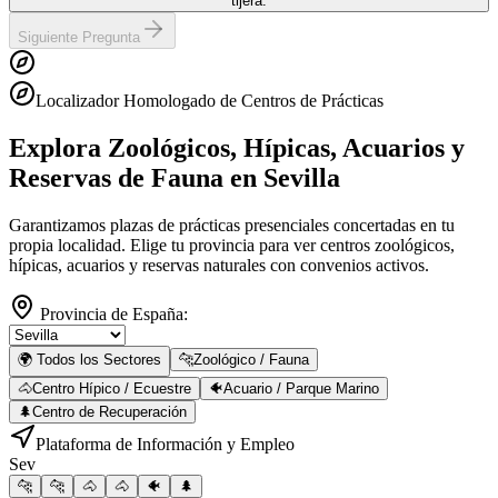
tijera.
Siguiente Pregunta
Localizador Homologado de Centros de Prácticas
Explora Zoológicos, Hípicas, Acuarios y
Reservas de Fauna
en Sevilla
Garantizamos plazas de prácticas presenciales concertadas en tu
propia localidad. Elige tu provincia para ver centros zoológicos,
hípicas, acuarios y reservas naturales con convenios activos.
Provincia de España:
🌍 Todos los Sectores
🐆
Zoológico / Fauna
🐴
Centro Hípico / Ecuestre
🐠
Acuario / Parque Marino
🌲
Centro de Recuperación
Plataforma de Información y Empleo
Sev
🐆
🐆
🐴
🐴
🐠
🌲