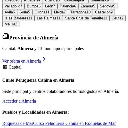
Toledo
10
Albacete
7
Cuenca
6
Guadalajara
7
Salamanca
7
Valladolid
7
Burgos
6
León
7
Palencia
6
Zamora
5
Segovia
5
Ávila
5
Soria
5
Girona
11
Lleida
7
Tarragona
10
Castellón
9
Islas Baleares
11
Las Palmas
11
Santa Cruz de Tenerife
11
Ceuta
2
Melilla
2
Provincia de
Almería
Capital:
Almería
y
13
municipios principales
Ver oferta en
Almería
🏛️ Capital
Curso Peluquería Canina en Almería
Sede principal y centros colaboradores homologados en
Almería
.
Acceder a
Almería
Pueblos y Localidades en
Almería
:
Roquetas de Mar
Curso Peluquería Canina en Roquetas de Mar