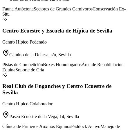
Fauna Autóctona
Sectores de Grandes Carnívoros
Conservación Ex-
Situ
🐴
Centro Ecuestre y Escuela de Hípica de Sevilla
Centro Hípico Federado
Camino de la Dehesa, s/n, Sevilla
Pistas de Competición
Boxes Homologados
Área de Rehabilitación
Equina
Soporte de Cría
🐴
Real Club de Enganches y Centro Ecuestre de
Sevilla
Centro Hípico Colaborador
Paseo Ecuestre de la Vega, 14, Sevilla
Clínica de Primeros Auxilios Equinos
Paddock Activo
Manejo de