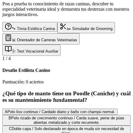
Pon a prueba tu conocimiento de razas caninas, descubre tu
especialidad veterinaria ideal y demuestra tus destrezas con nuestros
juegos interactivos.
🐾 Trivia Estética Canina
✂️ Simulador de Grooming
📊 Orientador de Carreras Veterinarias
🩺 Test Vocacional Auxiliar
1
/
4
Desafío Estilista Canino
Puntuación:
0
aciertos
¿Qué tipo de manto tiene un Poodle (Caniche) y cuál
es su mantenimiento fundamental?
A
Pelo liso continuo / Cardado diario y baño con champú normal.
B
Pelo rizado de crecimiento continuo / Carda suave, peine de púas
abiertas metalizado y corte recurrente.
C
Doble capa / Solo deslanado en época de muda sin necesidad de